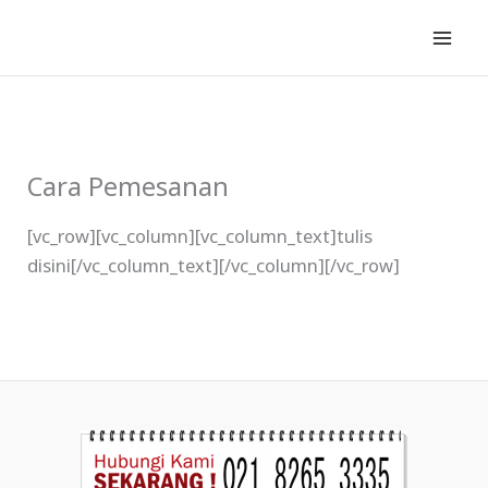
Lewati
ke
konten
Cara Pemesanan
[vc_row][vc_column][vc_column_text]tulis
disini[/vc_column_text][/vc_column][/vc_row]