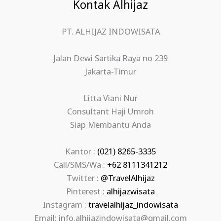
Kontak Alhijaz
PT. ALHIJAZ INDOWISATA
Jalan Dewi Sartika Raya no 239
Jakarta-Timur
Litta Viani Nur
Consultant Haji Umroh
Siap Membantu Anda
Kantor :
(021) 8265-3335
Call/SMS/Wa :
+62 8111341212
Twitter :
@TravelAlhijaz
Pinterest :
alhijazwisata
Instagram :
travelalhijaz_indowisata
Email: info.alhijazindowisata@gmail.com