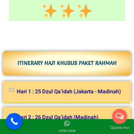
ITINERARY HAJI KHUSUS PAKET RAHMAH
Hari 1 : 25 Dzul Qa’idah (Jakarta - Madinah)
Hari 2 : 26 Dzul Qa’idah (Madinah)
LITTA VIANI