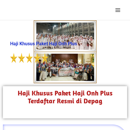
Lewati
ke
konten
Haji Khusus Paket Haji Onh Plus
Haji Khusus Paket Haji Onh Plus
Terdaftar Resmi di Depag