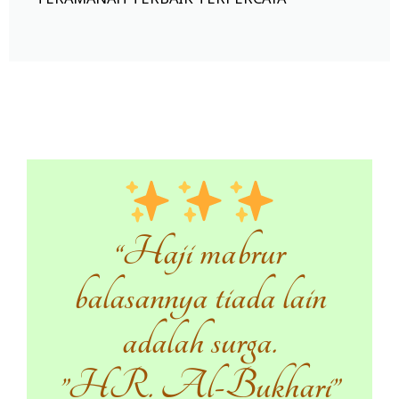
“Haji mabrur
balasannya tiada lain
adalah surga.
”HR. Al-Bukhari”