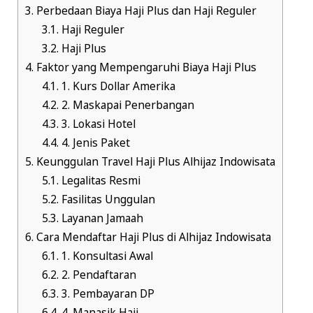
3.
Perbedaan Biaya Haji Plus dan Haji Reguler
3.1.
Haji Reguler
3.2.
Haji Plus
4.
Faktor yang Mempengaruhi Biaya Haji Plus
4.1.
1. Kurs Dollar Amerika
4.2.
2. Maskapai Penerbangan
4.3.
3. Lokasi Hotel
4.4.
4. Jenis Paket
5.
Keunggulan Travel Haji Plus Alhijaz Indowisata
5.1.
Legalitas Resmi
5.2.
Fasilitas Unggulan
5.3.
Layanan Jamaah
6.
Cara Mendaftar Haji Plus di Alhijaz Indowisata
6.1.
1. Konsultasi Awal
6.2.
2. Pendaftaran
6.3.
3. Pembayaran DP