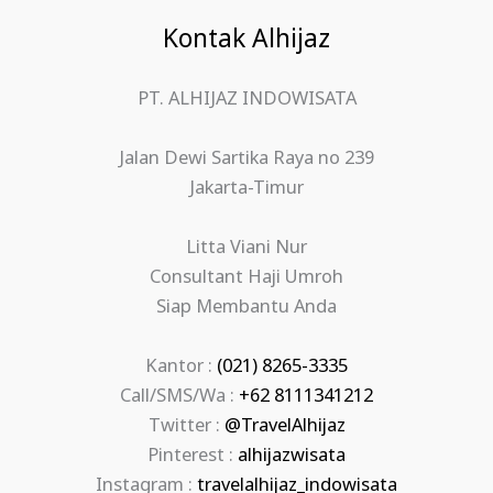
Kontak Alhijaz
PT. ALHIJAZ INDOWISATA
Jalan Dewi Sartika Raya no 239
Jakarta-Timur
Litta Viani Nur
Consultant Haji Umroh
Siap Membantu Anda
Kantor :
(021) 8265-3335
Call/SMS/Wa :
+62 8111341212
Twitter :
@TravelAlhijaz
Pinterest :
alhijazwisata
Instagram :
travelalhijaz_indowisata