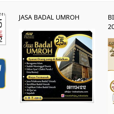
JASA BADAL UMROH
B
2