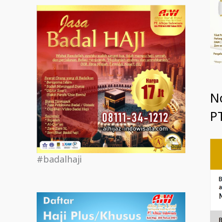
N
PT
#badalhaji