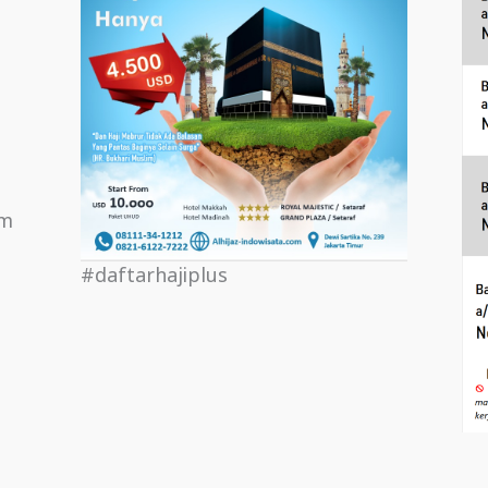
om
#daftarhajiplus