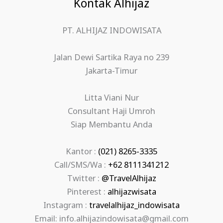
Kontak Alhijaz
PT. ALHIJAZ INDOWISATA
Jalan Dewi Sartika Raya no 239
Jakarta-Timur
Litta Viani Nur
Consultant Haji Umroh
Siap Membantu Anda
Kantor :
(021) 8265-3335
Call/SMS/Wa :
+62 8111341212
Twitter :
@TravelAlhijaz
Pinterest :
alhijazwisata
Instagram :
travelalhijaz_indowisata
Email: info.alhijazindowisata@gmail.com