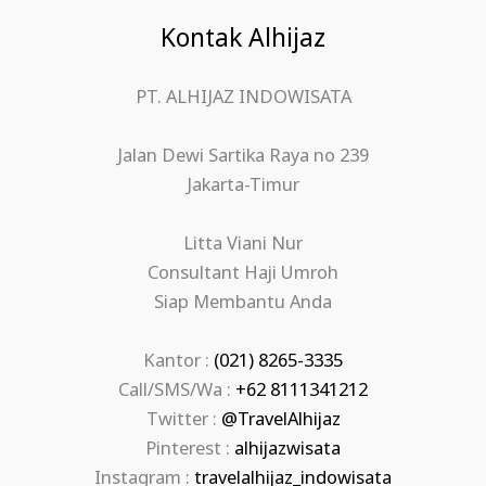
Kontak Alhijaz
PT. ALHIJAZ INDOWISATA
Jalan Dewi Sartika Raya no 239
Jakarta-Timur
Litta Viani Nur
Consultant Haji Umroh
Siap Membantu Anda
Kantor :
(021) 8265-3335
Call/SMS/Wa :
+62 8111341212
Twitter :
@TravelAlhijaz
Pinterest :
alhijazwisata
Instagram :
travelalhijaz_indowisata