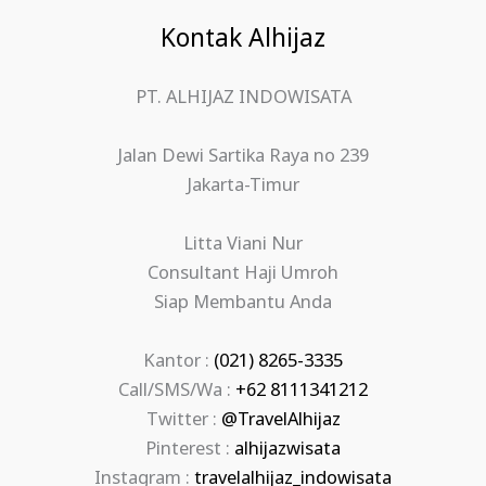
Kontak Alhijaz
PT. ALHIJAZ INDOWISATA
Jalan Dewi Sartika Raya no 239
Jakarta-Timur
Litta Viani Nur
Consultant Haji Umroh
Siap Membantu Anda
Kantor :
(021) 8265-3335
Call/SMS/Wa :
+62 8111341212
Twitter :
@TravelAlhijaz
Pinterest :
alhijazwisata
Instagram :
travelalhijaz_indowisata