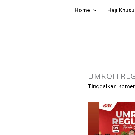
Lewati
Home
Haji Khusu
ke
konten
UMROH REG
Tinggalkan Kome