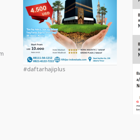
om
#daftarhajiplus