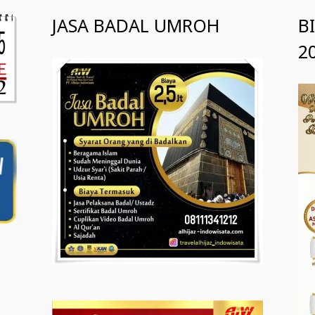
JASA BADAL UMROH
B
2