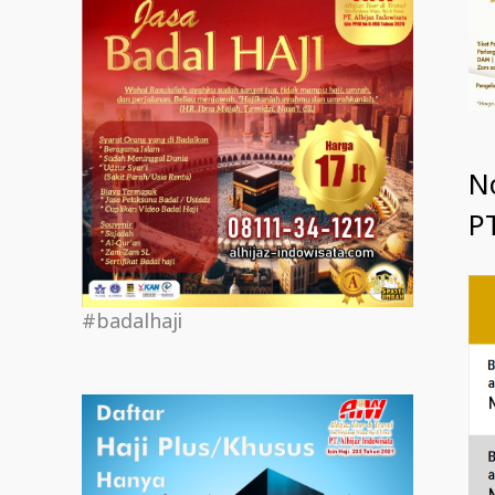
N
PT
#badalhaji