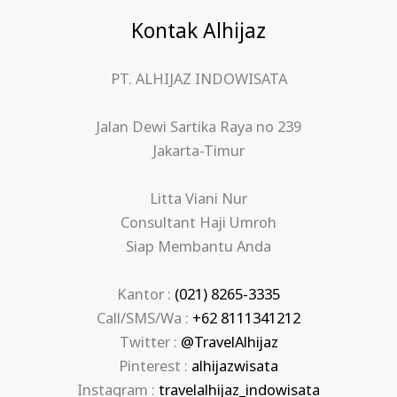
Kontak Alhijaz
PT. ALHIJAZ INDOWISATA
Jalan Dewi Sartika Raya no 239
Jakarta-Timur
Litta Viani Nur
Consultant Haji Umroh
Siap Membantu Anda
Kantor :
(021) 8265-3335
Call/SMS/Wa :
+62 8111341212
Twitter :
@TravelAlhijaz
Pinterest :
alhijazwisata
Instagram :
travelalhijaz_indowisata