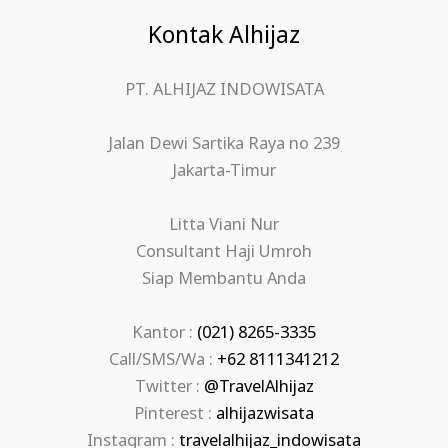
Kontak Alhijaz
PT. ALHIJAZ INDOWISATA
Jalan Dewi Sartika Raya no 239
Jakarta-Timur
Litta Viani Nur
Consultant Haji Umroh
Siap Membantu Anda
Kantor :
(021) 8265-3335
Call/SMS/Wa :
+62 8111341212
Twitter :
@TravelAlhijaz
Pinterest :
alhijazwisata
Instagram :
travelalhijaz_indowisata