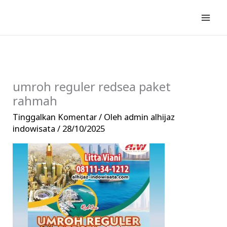
Lewati
ke
konten
umroh reguler redsea paket
rahmah
Tinggalkan Komentar
/ Oleh
admin alhijaz
indowisata
/
28/10/2025