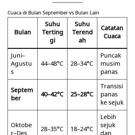
Cuaca di Bulan September vs Bulan Lain
Suhu
Suhu
Catatan
Bulan
Terting
Terend
Cuaca
gi
ah
Juni–
Puncak
Agustu
44–48°C
28–34°C
musim
s
panas
Transisi
Septem
40–42°C
25–28°C
panas
ber
ke sejuk
Lebih
Oktobe
sejuk
28–35°C
18–24°C
r–Des
dan