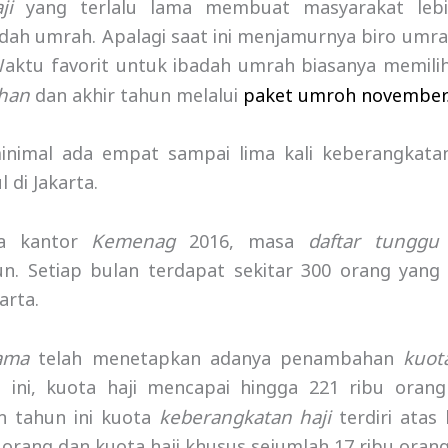
ji
yang terlalu lama membuat masyarakat lebi
dah umrah. Apalagi saat ini menjamurnya biro um
Waktu favorit untuk ibadah umrah biasanya memili
han
dan akhir tahun melalui
paket umroh november
nimal ada empat sampai lima kali keberangkata
di Jakarta.
Kemenag
daftar tunggu 
ta kantor
2016, masa
n. Setiap bulan terdapat sekitar 300 orang yang 
arta.
ama
kuot
telah menetapkan adanya penambahan
ini, kuota haji mencapai hingga 221 ribu oran
keberangkatan haji
n tahun ini kuota
terdiri atas 
 orang dan kuota haji khusus sejumlah 17 ribu orang