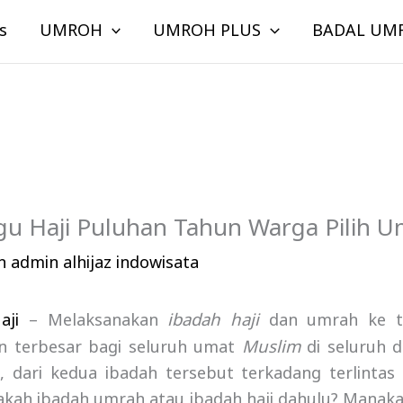
s
UMROH
UMROH PLUS
BADAL UM
gu Haji Puluhan Tahun Warga Pilih 
eh
admin alhijaz indowisata
ibadah haji
aji
– Melaksanakan
dan umrah ke t
Muslim
n terbesar bagi seluruh umat
di seluruh d
, dari kedua ibadah tersebut terkadang terlintas
akah ibadah umrah atau ibadah haji dahulu? Manaka