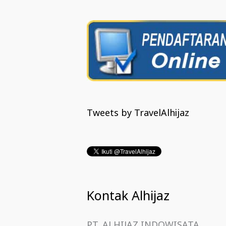
Tweets by TravelAlhijaz
Kontak Alhijaz
PT. ALHIJAZ INDOWISATA