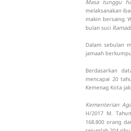
Masa tunggu ha
melaksanakan iba
makin bersaing. 
Ramad
bulan suci
Dalam sebulan mi
jamaah berkumpul 
Berdasarkan da
mencapai 20 tahu
Kemenag Kota jak
Kementerian Ag
H/2017 M. Tahun 
168.800 orang da
sejumlah 204 ribu