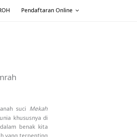
ROH
Pendaftaran Online
Umrah
Mekah
anah suci
unia khususnya di
 dalam benak kita
h yang terpenting