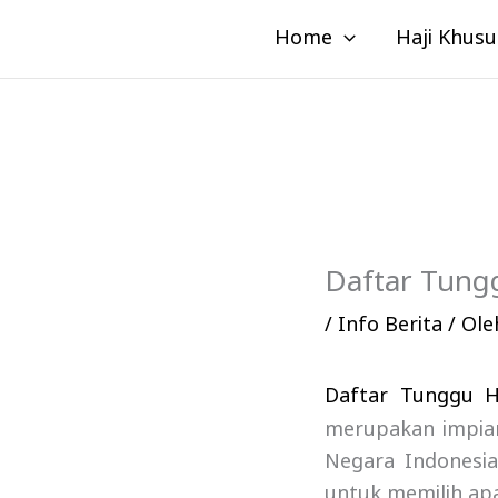
Lewati
Home
Haji Khusu
ke
konten
Daftar Tung
/
Info Berita
/ Ol
Daftar Tunggu H
merupakan impia
Negara Indonesia
untuk memilih ap