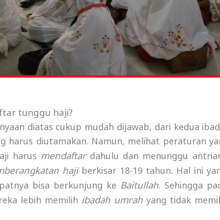
tar tunggu haji
?
nyaan diatas cukup mudah dijawab, dari kedua iba
ang harus diutamakan. Namun, melihat peraturan ya
mendaftar
haji harus
dahulu dan menunggu antria
berangkatan haji
berkisar 18-19 tahun. Hal ini y
Baitullah
epatnya bisa berkunjung ke
. Sehingga pa
ibadah umrah
reka lebih memilih
yang tidak memil