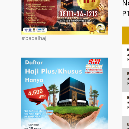
N
PT
#badalhaji