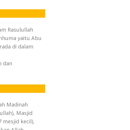
am Rasulullah
Anhuma yaitu Abu
rada di dalam
h dan
rah Madinah
llah), Masjid
mesjid kecil),