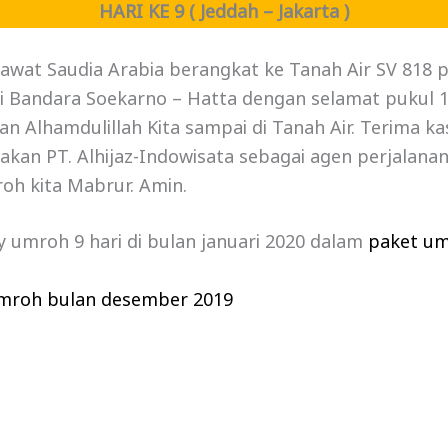
HARI KE 9 ( Jeddah – Jakarta )
wat Saudia Arabia berangkat ke Tanah Air SV 818 pu
di Bandara Soekarno – Hatta dengan selamat pukul 
 Alhamdulillah Kita sampai di Tanah Air. Terima kas
an PT. Alhijaz-Indowisata sebagai agen perjalana
oh kita Mabrur. Amin.
ry umroh 9 hari di bulan januari 2020 dalam
paket um
mroh bulan desember 2019