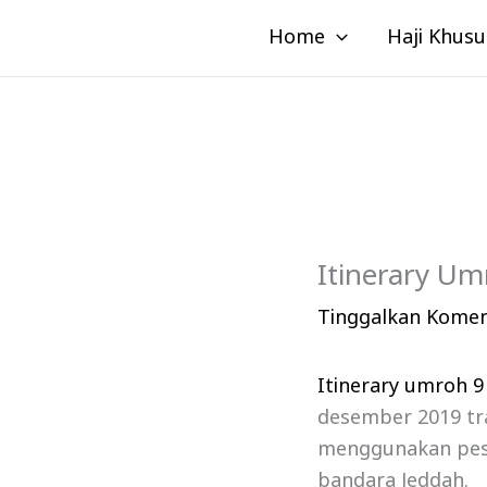
Lewati
Home
Haji Khusu
ke
konten
Itinerary U
Tinggalkan Kome
Itinerary umroh 9
desember 2019 tra
menggunakan pesaw
bandara Jeddah.