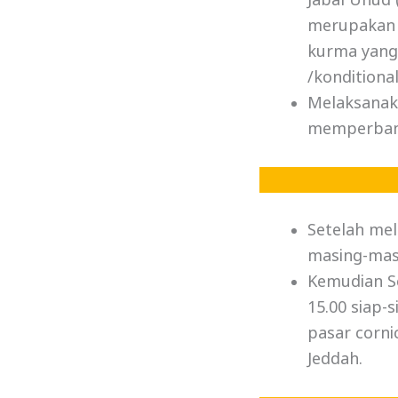
Jabal Uhud 
merupakan b
kurma yang 
/konditional
Melaksanaka
memperbany
Setelah mel
masing-mas
Kemudian Se
15.00 siap-
pasar corni
Jeddah.