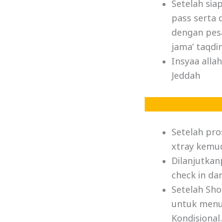
Setelah sia
pass serta
dengan pesa
jama’ taqdi
Insyaa alla
Jeddah
Setelah pro
xtray kemud
Dilanjutkan
check in dan
Setelah Sho
untuk menuj
Kondisional