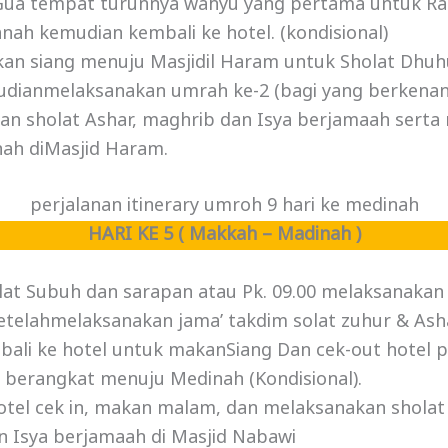
Gua tempat turunnya wahyu yang pertama untuk Ras
ranah kemudian kembali ke hotel. (kondisional)
an siang menuju Masjidil Haram untuk Sholat Dhuhur
dianmelaksanakan umrah ke-2 (bagi yang berkenan
an sholat Ashar, maghrib dan Isya berjamaah ser
nah diMasjid Haram.
perjalanan itinerary umroh 9 hari ke medinah
HARI KE 5 ( Makkah – Madinah )
lat Subuh dan sarapan atau Pk. 09.00 melaksanakan
telahmelaksanakan jama’ takdim solat zuhur & Ashar
ali ke hotel untuk makanSiang Dan cek-out hotel p
berangkat menuju Medinah (Kondisional).
otel cek in, makan malam, dan melaksanakan sholat 
 Isya berjamaah di Masjid Nabawi