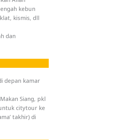
kan Allah
itengah kebun
at, kismis, dll
ah dan
 di depan kamar
Makan Siang, pkl
untuk citytour ke
ma’ takhir) di