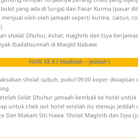
(gunung tempat terjadinya perang Uhud yang dijanji
ukit yang ada di Surga) dan Pasar Kurma (pasar d
menjual oleh-oleh jamaah seperti kurma, zaitun, cokl
).
n shalat Dhuhur, Ashar, maghrib dan Isya berjama
ak ibadahsunnah di Masjiid Nabawi.
HARI KE 8 ( Madinah – Jeddah )
aksakan sholat subuh, pukul 09.00 koper disiapkan
ing.
telah Solat Dhuhur jamaah kembali ke hotel untuk 
siap untuk chek out hotel setelah itu menuju Jeddah 
ce Dan Makam Siti Hawa. Sholat Maghrib dan Isya (ja