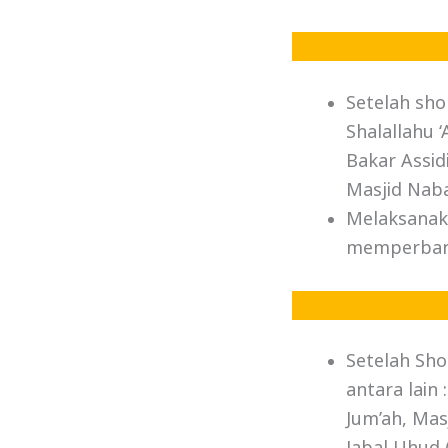
Setelah sho
Shalallahu 
Bakar Assi
Masjid Naba
Melaksanaka
memperbany
Setelah Sho
antara lain
Jum’ah, Mas