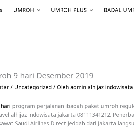
s
UMROH
UMROH PLUS
BADAL UM
mroh 9 hari Desember 2019
ntar
/
Uncategorized
/ Oleh
admin alhijaz indowisata
 hari
program perjalanan ibadah paket umroh regul
vel alhijaz indowisata jakarta 08111341212. Penerb
at Saudi Airlines Direct Jeddah dari Jakarta langs