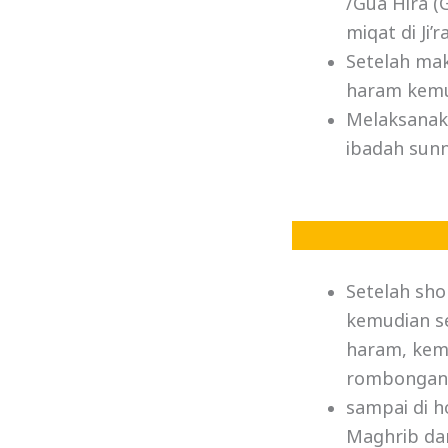
/Gua Hira (
miqat di Ji’
Setelah mak
haram kemu
Melaksanak
ibadah sun
Setelah sho
kemudian se
haram, kemb
rombongan 
sampai di h
Maghrib dan