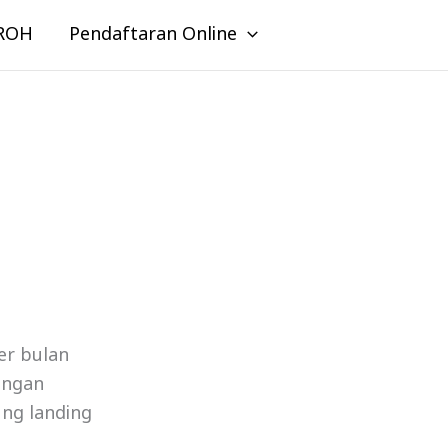
ROH
Pendaftaran Online
er bulan
angan
ung landing