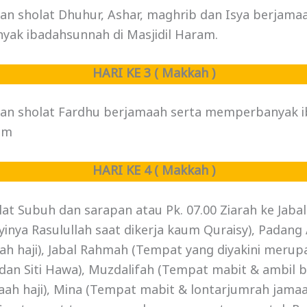
n sholat Dhuhur, Ashar, maghrib dan Isya berjamaa
ak ibadahsunnah di Masjidil Haram.
HARI KE 3 ( Makkah )
an sholat Fardhu berjamaah serta memperbanyak i
am
HARI KE 4 ( Makkah )
lat Subuh dan sarapan atau Pk. 07.00 Ziarah ke Jaba
nya Rasulullah saat dikerja kaum Quraisy), Padang
ah haji), Jabal Rahmah (Tempat yang diyakini meru
an Siti Hawa), Muzdalifah (Tempat mabit & ambil b
ah haji), Mina (Tempat mabit & lontarjumrah jamaah