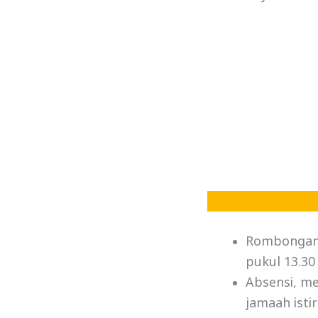
Rombongan 
pukul 13.30
Absensi, m
jamaah isti