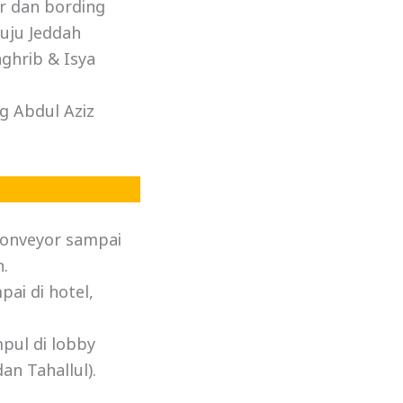
r dan bording
uju Jeddah
ghrib & Isya
ng Abdul Aziz
 conveyor sampai
.
ai di hotel,
pul di lobby
n Tahallul).