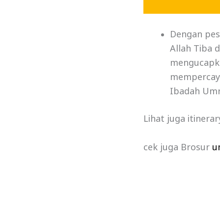
Dengan pesa
Allah Tiba 
mengucapkan
mempercayak
Ibadah Umr
Lihat juga itinera
cek juga Brosur
u