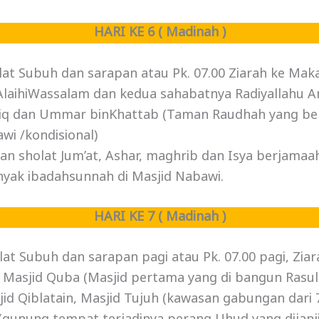
HARI KE 6 ( Madinah )
lat Subuh dan sarapan atau Pk. 07.00 Ziarah ke Mak
‘AlaihiWassalam dan kedua sahabatnya Radiyallahu 
diq dan Ummar binKhattab (Taman Raudhah yang be
wi /kondisional)
n sholat Jum’at, Ashar, maghrib dan Isya berjamaa
ak ibadahsunnah di Masjid Nabawi.
HARI KE 7 ( Madinah )
lat Subuh dan sarapan pagi atau Pk. 07.00 pagi, Zia
 : Masjid Quba (Masjid pertama yang di bangun Rasulu
jid Qiblatain, Masjid Tujuh (kawasan gabungan dari 7 