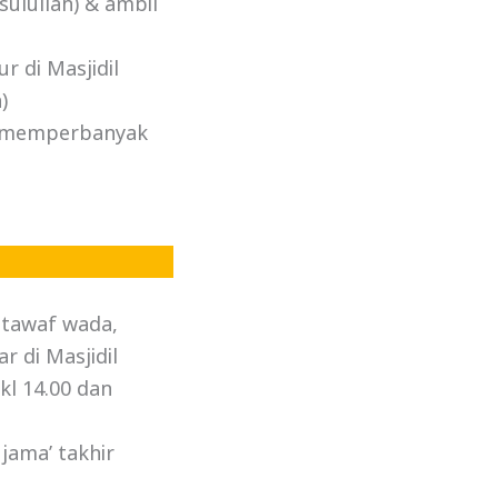
ulullah) & ambil
 di Masjidil
)
ta memperbanyak
 tawaf wada,
 di Masjidil
kl 14.00 dan
jama’ takhir