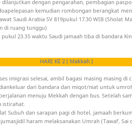
p dilanjutkan dengan pengarahan, pembagian paspo
 doapelepasan kemudian rombongan berangkat men
wat Saudi Arabia SV 819pukul 17.30 WIB (Sholat Ma
m di ruang tunggu)
h pukul 23.35 waktu Saudi jamaah tiba di bandara Ki
HARI KE 2 ( Makkah )
ses imigrasi selesai, ambil bagasi masing masing di
iankeluar dari bandara dan miqot/niat untuk umroh
perjalanan menuju Mekkah dengan bus. Setelah samp
 istirahat.
lat Subuh dan sarapan pagi di hotel, jamaah berkum
umasjidil haram melaksanakan Umrah (Tawaf, Sai da
.