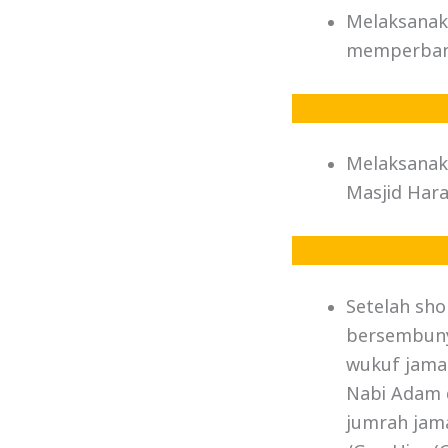
Melaksanaka
memperbany
Melaksanak
Masjid Har
Setelah sho
bersembunyi
wukuf jama
Nabi Adam d
jumrah jama