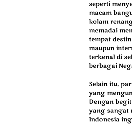
seperti meny
macam bangun
kolam renang,
memadai memb
tempat destin
maupun intern
terkenal di s
berbagai Nega
Selain itu, p
yang mengunj
Dengan begit
yang sangat 
Indonesia ing