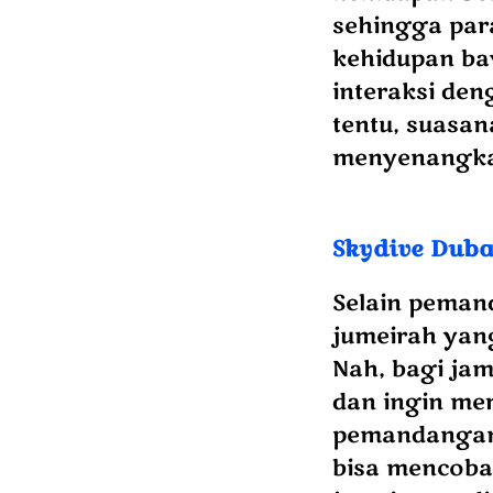
sehingga par
kehidupan baw
interaksi deng
tentu, suasan
menyenangka
Skydive Duba
Selain pemand
jumeirah yang
Nah, bagi ja
dan ingin me
pemandangan 
bisa mencoba 