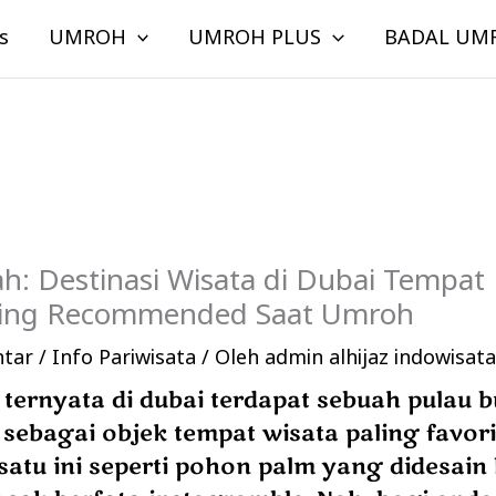
s
UMROH
UMROH PLUS
BADAL UM
h: Destinasi Wisata di Dubai Tempat
ling Recommended Saat Umroh
ntar
/
Info Pariwisata
/ Oleh
admin alhijaz indowisat
 ternyata di dubai terdapat sebuah pulau 
n sebagai objek tempat wisata paling favor
satu ini seperti pohon palm yang didesain