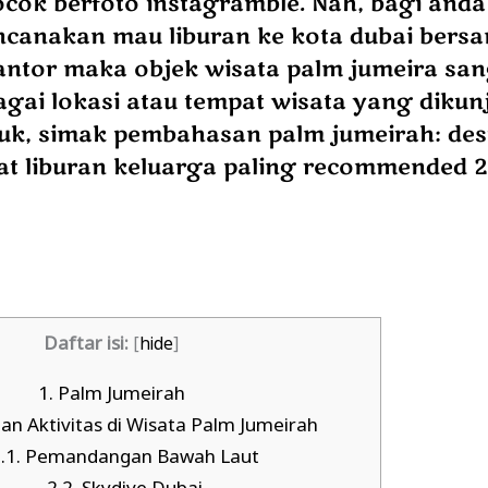
cok berfoto instagramble. Nah, bagi anda 
canakan mau liburan ke kota dubai bers
antor maka objek wisata palm jumeira sa
agai lokasi atau tempat wisata yang dikun
uk, simak pembahasan palm jumeirah: dest
at liburan keluarga paling recommended 2
Daftar isi:
[
hide
]
1.
Palm Jumeirah
an Aktivitas di Wisata Palm Jumeirah
.1.
Pemandangan Bawah Laut