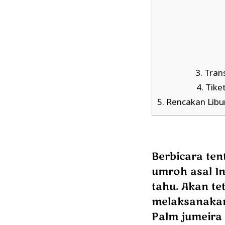
3.
Trans
4.
Tike
5.
Rencakan Libu
Berbicara ten
umroh asal I
tahu. Akan te
melaksanakan
Palm jumeira 