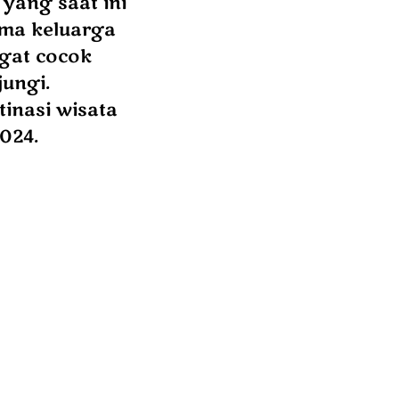
yang saat ini
ama keluarga
ngat cocok
jungi.
inasi wisata
024.