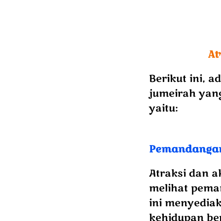
At
Berikut ini, a
jumeirah yang
yaitu:
Pemandangan
Atraksi dan a
melihat pema
ini menyediak
kehidupan be