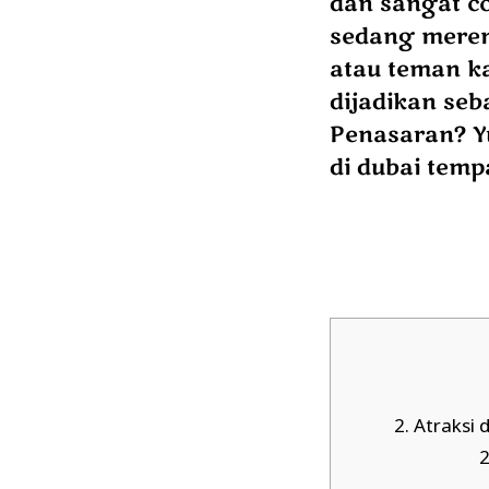
dan sangat co
sedang meren
atau teman k
dijadikan seb
Penasaran? Y
di dubai temp
2.
Atraksi d
2