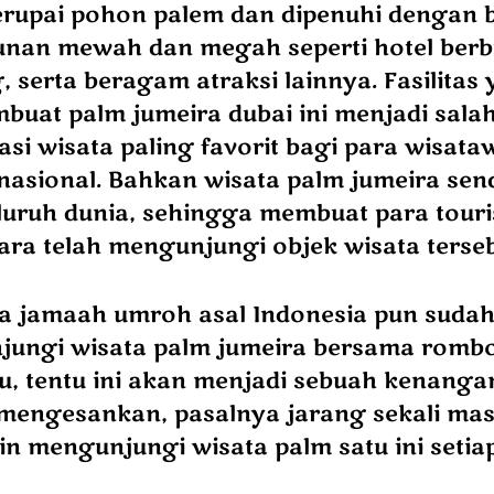
erupai pohon palem dan dipenuhi dengan 
an mewah dan megah seperti hotel berbin
 serta beragam atraksi lainnya. Fasilitas
uat palm jumeira dubai ini menjadi salah
asi wisata paling favorit bagi para wisata
asional. Bahkan wisata palm jumeira send
eluruh dunia, sehingga membuat para touri
ra telah mengunjungi objek wisata terseb
ara jamaah umroh asal Indonesia pun suda
ungi wisata palm jumeira bersama romb
u, tentu ini akan menjadi sebuah kenanga
mengesankan, pasalnya jarang sekali ma
in mengunjungi wisata palm satu ini setiap