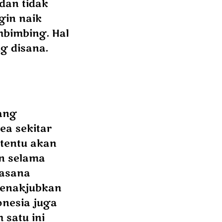
dan tidak
gin naik
bimbing. Hal
g disana.
yang
ea sekitar
 tentu akan
n selama
uasana
menakjubkan
donesia juga
 satu ini