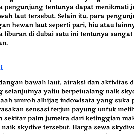
a pengunjung tentunya dapat menikmati j
ah laut tersebut. Selain itu, para pengun
an hewan laut seperti pari, hiu atau lainny
a liburan di dubai satu ini tentunya sangat
n.
i
angan bawah laut, atraksi dan aktivitas d
 selanjutnya yaitu berpetualang naik skyd
maah umroh alhijaz indowisata yang suka 
rasakan sensasi terjun payung untuk meli
sekitar palm jumeira dari ketinggian m
naik skydive tersebut. Harga sewa skydiv