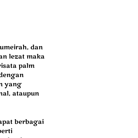
jumeirah, dan
an lezat maka
wisata palm
t dengan
n yang
nal, ataupun
dapat berbagai
erti