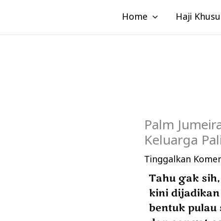
Lewati
Home
Haji Khusu
ke
konten
Palm Jumeira
Keluarga Pa
Tinggalkan Kome
Tahu gak sih,
kini dijadika
bentuk pulau 