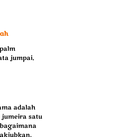
rah
 palm
ta jumpai,
tama adalah
 jumeira satu
t bagaimana
nakjubkan,