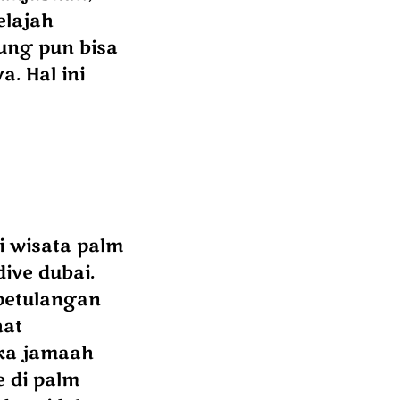
elajah
jung pun bisa
a. Hal ini
i wisata palm
ive dubai.
petulangan
hat
aka jamaah
e di palm