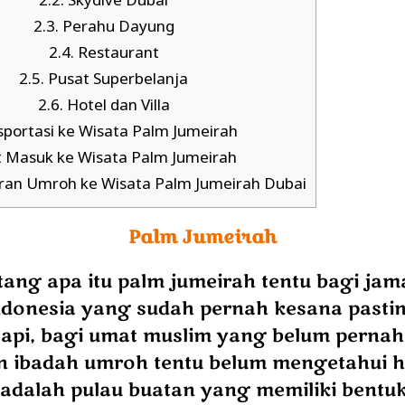
2.2.
Skydive Dubai
2.3.
Perahu Dayung
2.4.
Restaurant
2.5.
Pusat Superbelanja
2.6.
Hotel dan Villa
portasi ke Wisata Palm Jumeirah
t Masuk ke Wisata Palm Jumeirah
ran Umroh ke Wisata Palm Jumeirah Dubai
Palm Jumeirah
tang apa itu palm jumeirah tentu bagi jam
ndonesia yang sudah pernah kesana pasti
tapi, bagi umat muslim yang belum pernah
 ibadah umroh tentu belum mengetahui ha
adalah pulau buatan yang memiliki bentu