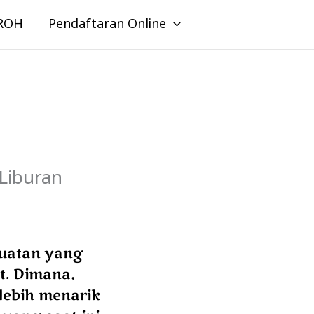
ROH
Pendaftaran Online
 Liburan
a
buatan yang
it. Dimana,
 lebih menarik