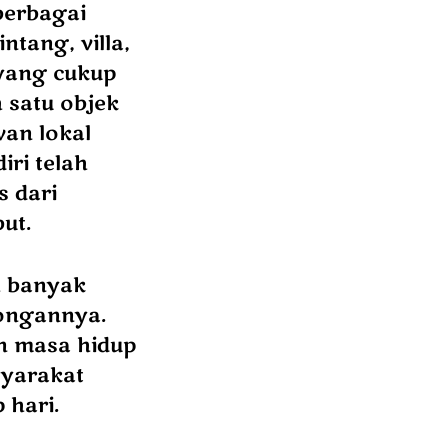
berbagai
tang, villa,
 yang cukup
 satu objek
wan lokal
iri telah
s dari
ut.
h banyak
ongannya.
n masa hidup
syarakat
 hari.