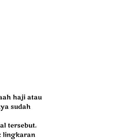
aah haji atau
nya sudah
l tersebut.
k lingkaran