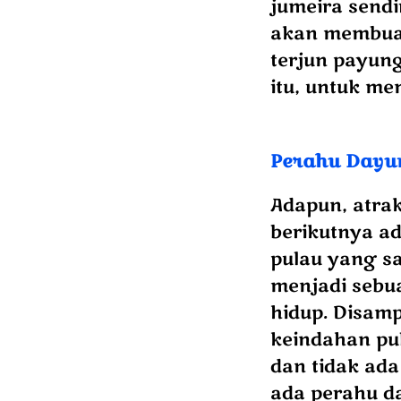
jumeira sendi
akan membuat
terjun payun
itu, untuk m
Perahu Dayu
Adapun, atrak
berikutnya ad
pulau yang sa
menjadi seb
hidup. Disam
keindahan pu
dan tidak ada
ada perahu da