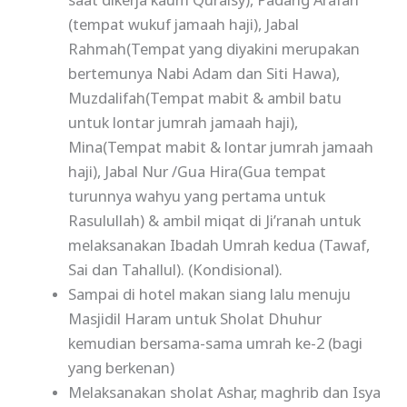
saat dikerja kaum Quraisy), Padang Arafah
(tempat wukuf jamaah haji), Jabal
Rahmah(Tempat yang diyakini merupakan
bertemunya Nabi Adam dan Siti Hawa),
Muzdalifah(Tempat mabit & ambil batu
untuk lontar jumrah jamaah haji),
Mina(Tempat mabit & lontar jumrah jamaah
haji), Jabal Nur /Gua Hira(Gua tempat
turunnya wahyu yang pertama untuk
Rasulullah) & ambil miqat di Ji’ranah untuk
melaksanakan Ibadah Umrah kedua (Tawaf,
Sai dan Tahallul). (Kondisional).
Sampai di hotel makan siang lalu menuju
Masjidil Haram untuk Sholat Dhuhur
kemudian bersama-sama umrah ke-2 (bagi
yang berkenan)
Melaksanakan sholat Ashar, maghrib dan Isya