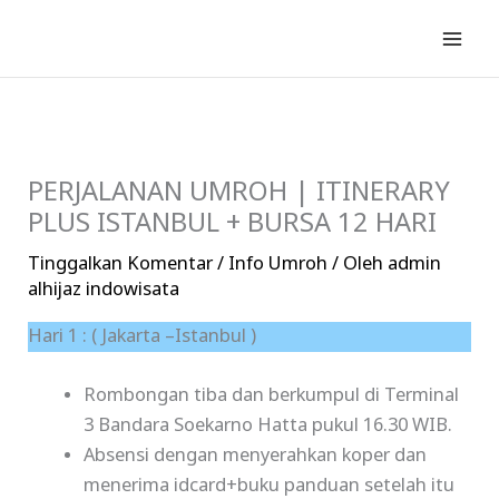
Lewati
ke
konten
PERJALANAN UMROH | ITINERARY
PLUS ISTANBUL + BURSA 12 HARI
Tinggalkan Komentar
/
Info Umroh
/ Oleh
admin
alhijaz indowisata
Hari 1 : ( Jakarta –Istanbul )
Rombongan tiba dan berkumpul di Terminal
3 Bandara Soekarno Hatta pukul 16.30 WIB.
Absensi dengan menyerahkan koper dan
menerima idcard+buku panduan setelah itu