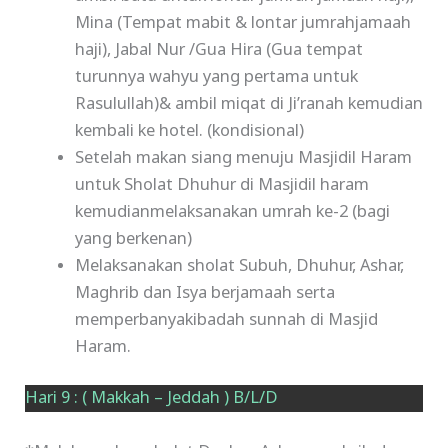
Mina (Tempat mabit & lontar jumrahjamaah
haji), Jabal Nur /Gua Hira (Gua tempat
turunnya wahyu yang pertama untuk
Rasulullah)& ambil miqat di Ji’ranah kemudian
kembali ke hotel. (kondisional)
Setelah makan siang menuju Masjidil Haram
untuk Sholat Dhuhur di Masjidil haram
kemudianmelaksanakan umrah ke-2 (bagi
yang berkenan)
Melaksanakan sholat Subuh, Dhuhur, Ashar,
Maghrib dan Isya berjamaah serta
memperbanyakibadah sunnah di Masjid
Haram.
Hari 9 : ( Makkah – Jeddah ) B/L/D