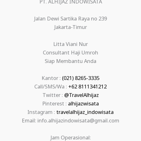
PT. ALHIJAZ INDOWISATA
Jalan Dewi Sartika Raya no 239
Jakarta-Timur
Litta Viani Nur
Consultant Haji Umroh
Siap Membantu Anda
Kantor :
(021) 8265-3335
Call/SMS/Wa :
+62 8111341212
Twitter :
@TravelAlhijaz
Pinterest :
alhijazwisata
Instagram :
travelalhijaz_indowisata
Email: info.alhijazindowisata@gmail.com
Jam Operasional: