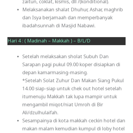
zaitun, coklat, kismis, dll /(konditional).
Melaksanakan shalat Dhuhur, Ashar, maghrib
dan Isya berjamaah dan memperbanyak
ibadahsunnah di Masjid Nabawi.
Hari 4 : ( Madinah – Makkah ) – B/L/D
Setelah melaksakan sholat Subuh Dan
Sarapan pagi pukul 09.00 koper disiapkan di
depan kamarmasing-masing.
*Setelah Solat Zuhur Dan Makan Siang Pukul
14.00 siap-siap untuk chek out hotel setelah
itumenuju Makkah tak lupa mampir untuk
mengambil miqot/niat Umroh di Bir
Ali/dzulhulaifah.
Sesampainya di kota makkah ceckin hotel dan
makan malam kemudian kumpul di loby hotel