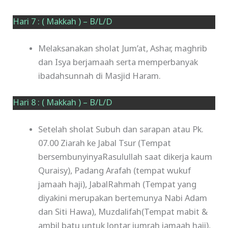
Hari 7 : ( Makkah ) – B/L/D
Melaksanakan sholat Jum’at, Ashar, maghrib
dan Isya berjamaah serta memperbanyak
ibadahsunnah di Masjid Haram.
Hari 8 : ( Makkah ) – B/L/D
Setelah sholat Subuh dan sarapan atau Pk.
07.00 Ziarah ke Jabal Tsur (Tempat
bersembunyinyaRasulullah saat dikerja kaum
Quraisy), Padang Arafah (tempat wukuf
jamaah haji), JabalRahmah (Tempat yang
diyakini merupakan bertemunya Nabi Adam
dan Siti Hawa), Muzdalifah(Tempat mabit &
ambil batu untuk lontar jumrah jamaah haji),