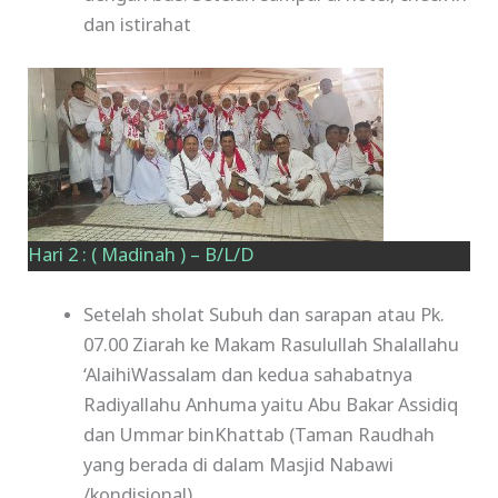
dan istirahat
Hari 2 : ( Madinah ) – B/L/D
Setelah sholat Subuh dan sarapan atau Pk.
07.00 Ziarah ke Makam Rasulullah Shalallahu
‘AlaihiWassalam dan kedua sahabatnya
Radiyallahu Anhuma yaitu Abu Bakar Assidiq
dan Ummar binKhattab (Taman Raudhah
yang berada di dalam Masjid Nabawi
/kondisional)