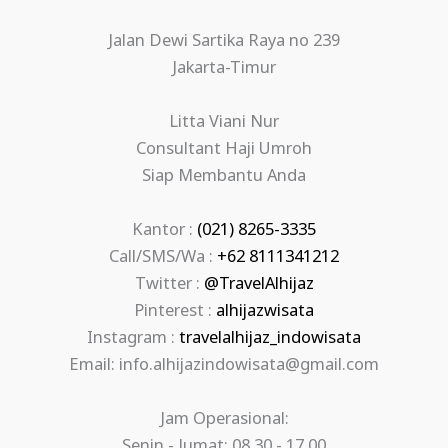
Jalan Dewi Sartika Raya no 239
Jakarta-Timur
Litta Viani Nur
Consultant Haji Umroh
Siap Membantu Anda
Kantor :
(021) 8265-3335
Call/SMS/Wa :
+62 8111341212
Twitter :
@TravelAlhijaz
Pinterest :
alhijazwisata
Instagram :
travelalhijaz_indowisata
Email: info.alhijazindowisata@gmail.com
Jam Operasional:
Senin - Jumat: 08.30 - 17.00