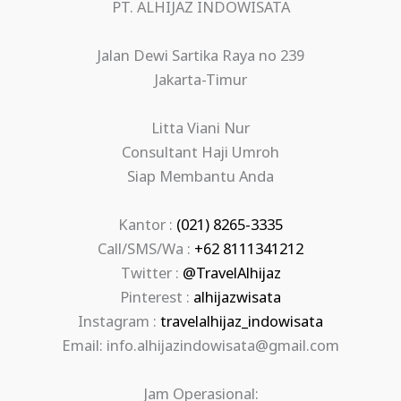
PT. ALHIJAZ INDOWISATA
Jalan Dewi Sartika Raya no 239
Jakarta-Timur
Litta Viani Nur
Consultant Haji Umroh
Siap Membantu Anda
Kantor :
(021) 8265-3335
Call/SMS/Wa :
+62 8111341212
Twitter :
@TravelAlhijaz
Pinterest :
alhijazwisata
Instagram :
travelalhijaz_indowisata
Email: info.alhijazindowisata@gmail.com
Jam Operasional: