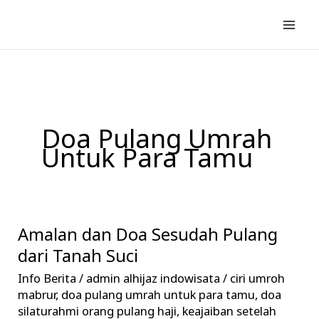
Lewati
ke
konten
Doa Pulang Umrah
Untuk Para Tamu
Amalan dan Doa Sesudah Pulang
Amalan
dan
dari Tanah Suci
Doa
Info Berita
/
admin alhijaz indowisata
/
ciri umroh
Sesudah
mabrur
,
doa pulang umrah untuk para tamu
,
doa
Pulang
silaturahmi orang pulang haji
,
keajaiban setelah