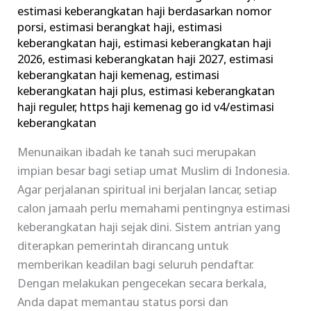
Cek
estimasi keberangkatan haji berdasarkan nomor
porsi
,
estimasi berangkat haji
,
estimasi
Antrian
keberangkatan haji
,
estimasi keberangkatan haji
dan
2026
,
estimasi keberangkatan haji 2027
,
estimasi
Prediksi
keberangkatan haji kemenag
,
estimasi
Berangkat
keberangkatan haji plus
,
estimasi keberangkatan
haji reguler
,
https haji kemenag go id v4/estimasi
keberangkatan
Menunaikan ibadah ke tanah suci merupakan
impian besar bagi setiap umat Muslim di Indonesia.
Agar perjalanan spiritual ini berjalan lancar, setiap
calon jamaah perlu memahami pentingnya estimasi
keberangkatan haji sejak dini. Sistem antrian yang
diterapkan pemerintah dirancang untuk
memberikan keadilan bagi seluruh pendaftar.
Dengan melakukan pengecekan secara berkala,
Anda dapat memantau status porsi dan