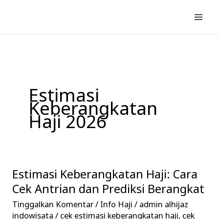
Lewati
ke
konten
Estimasi
Keberangkatan
Haji 2026
Estimasi Keberangkatan Haji: Cara
Estimasi
Keberangkatan
Cek Antrian dan Prediksi Berangkat
Haji:
Tinggalkan Komentar
/
Info Haji
/
admin alhijaz
Cara
indowisata
/
cek estimasi keberangkatan haji
,
cek