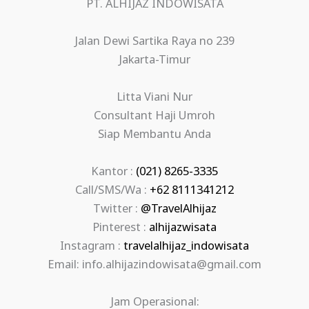
PT. ALHIJAZ INDOWISATA
Jalan Dewi Sartika Raya no 239
Jakarta-Timur
Litta Viani Nur
Consultant Haji Umroh
Siap Membantu Anda
Kantor :
(021) 8265-3335
Call/SMS/Wa :
+62 8111341212
Twitter :
@TravelAlhijaz
Pinterest :
alhijazwisata
Instagram :
travelalhijaz_indowisata
Email: info.alhijazindowisata@gmail.com
Jam Operasional: