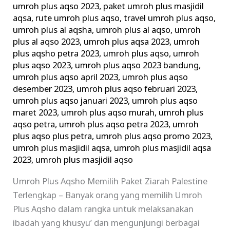
umroh plus aqso 2023
,
paket umroh plus masjidil
Ziarah
aqsa
,
rute umroh plus aqso
,
travel umroh plus aqso
,
umroh plus al aqsha
,
umroh plus al aqso
,
umroh
plus al aqso 2023
,
umroh plus aqsa 2023
,
umroh
plus aqsho petra 2023
,
umroh plus aqso
,
umroh
plus aqso 2023
,
umroh plus aqso 2023 bandung
,
umroh plus aqso april 2023
,
umroh plus aqso
desember 2023
,
umroh plus aqso februari 2023
,
umroh plus aqso januari 2023
,
umroh plus aqso
maret 2023
,
umroh plus aqso murah
,
umroh plus
aqso petra
,
umroh plus aqso petra 2023
,
umroh
plus aqso plus petra
,
umroh plus aqso promo 2023
,
umroh plus masjidil aqsa
,
umroh plus masjidil aqsa
2023
,
umroh plus masjidil aqso
Umroh Plus Aqsho Memilih Paket Ziarah Palestine
Terlengkap – Banyak orang yang memilih Umroh
Plus Aqsho dalam rangka untuk melaksanakan
ibadah yang khusyu’ dan mengunjungi berbagai