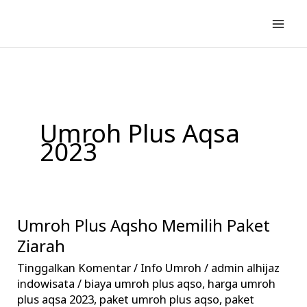
Lewati
ke
konten
Umroh Plus Aqsa
2023
Umroh Plus Aqsho Memilih Paket
Umroh
Plus
Ziarah
Aqsho
Tinggalkan Komentar
/
Info Umroh
/
admin alhijaz
Memilih
indowisata
/
biaya umroh plus aqso
,
harga umroh
Paket
plus aqsa 2023
,
paket umroh plus aqso
,
paket