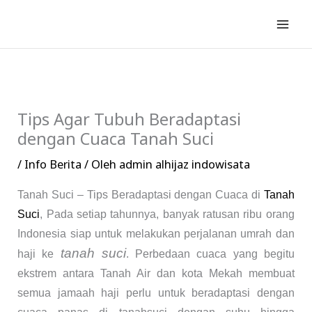
Lewati
ke
konten
Tips Agar Tubuh Beradaptasi
dengan Cuaca Tanah Suci
/
Info Berita
/ Oleh
admin alhijaz indowisata
Tanah Suci – Tips Beradaptasi dengan Cuaca di
Tanah
Suci
, Pada setiap tahunnya, banyak ratusan ribu orang
Indonesia siap untuk melakukan perjalanan umrah dan
tanah suci
haji ke
. Perbedaan cuaca yang begitu
ekstrem antara Tanah Air dan kota Mekah membuat
semua jamaah haji perlu untuk beradaptasi dengan
cuaca panas di tanahsuci dengan suhu hingga