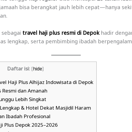
 jamaah bisa berangkat jauh lebih cepat—hanya sek
an.
a sebagai
travel haji plus resmi di Depok
hadir denga
litas lengkap, serta pembimbing ibadah berpengalam
Daftar isi:
[
hide
]
l Haji Plus Alhijaz Indowisata di Depok
as Resmi dan Amanah
unggu Lebih Singkat
s Lengkap & Hotel Dekat Masjidil Haram
an Ibadah Profesional
ji Plus Depok 2025–2026