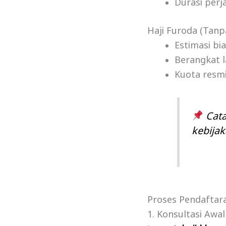
Durasi perj
Haji Furoda (Tanp
Estimasi bi
Berangkat 
Kuota resm
Cata
kebijak
Proses Pendaftara
1. Konsultasi Awal