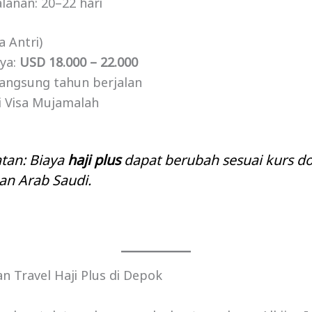
alanan: 20–22 hari
a Antri)
aya:
USD 18.000 – 22.000
langsung tahun berjalan
i Visa Mujamalah
tan: Biaya
haji plus
dapat berubah sesuai kurs do
an Arab Saudi.
n Travel Haji Plus di Depok