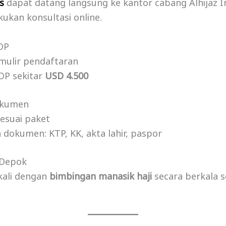
s
dapat datang langsung ke kantor cabang Alhijaz I
kukan konsultasi online.
DP
mulir pendaftaran
P sekitar
USD 4.500
okumen
esuai paket
dokumen: KTP, KK, akta lahir, paspor
i Depok
kali dengan
bimbingan manasik haji
secara berkala 