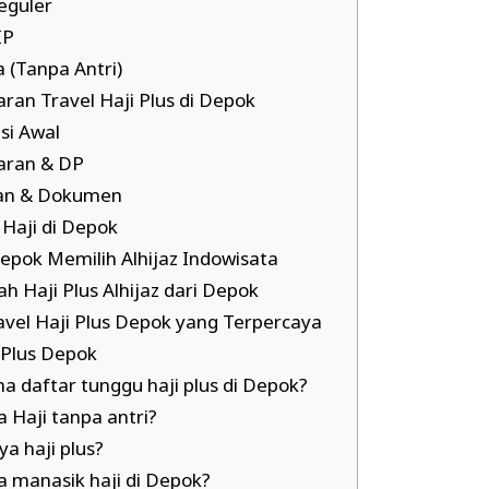
eguler
IP
 (Tanpa Antri)
ran Travel Haji Plus di Depok
si Awal
aran & DP
san & Dokumen
Haji di Depok
pok Memilih Alhijaz Indowisata
 Haji Plus Alhijaz dari Depok
avel Haji Plus Depok yang Terpercaya
 Plus Depok
 daftar tunggu haji plus di Depok?
 Haji tanpa antri?
a haji plus?
 manasik haji di Depok?