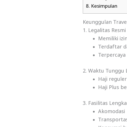
8.
Kesimpulan
Keunggulan Travel
1. Legalitas Resm
Memiliki izi
Terdaftar 
Terpercaya 
2. Waktu Tunggu 
Haji regule
Haji Plus b
3. Fasilitas Leng
Akomodasi 
Transportas