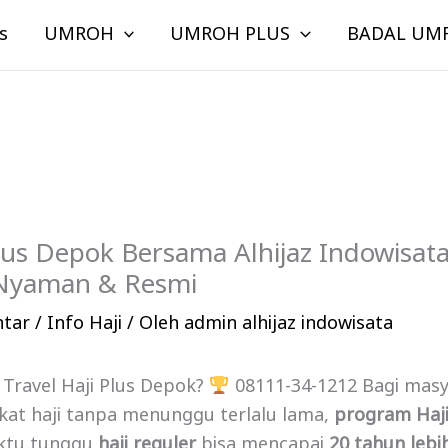
s
UMROH
UMROH PLUS
BADAL UM
Plus Depok Bersama Alhijaz Indowisata
 Nyaman & Resmi
ntar
/
Info Haji
/ Oleh
admin alhijaz indowisata
Travel Haji Plus Depok?
08111-34-1212 Bagi mas
kat haji tanpa menunggu terlalu lama,
program Haji
aktu tunggu
haji reguler
bisa mencapai
20 tahun lebi