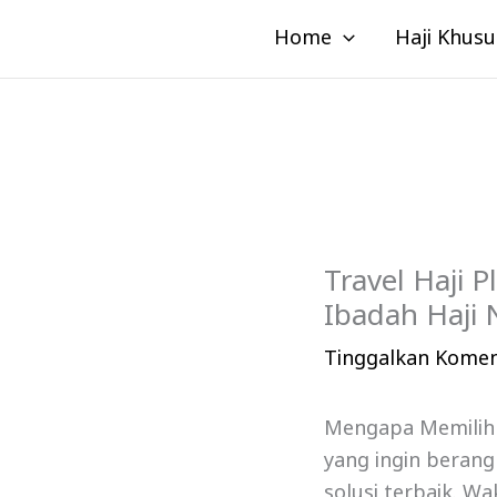
Lewati
Home
Haji Khusu
ke
konten
Travel Haji 
Ibadah Haji
Tinggalkan Kome
Mengapa Memilih 
yang ingin berang
solusi terbaik. W