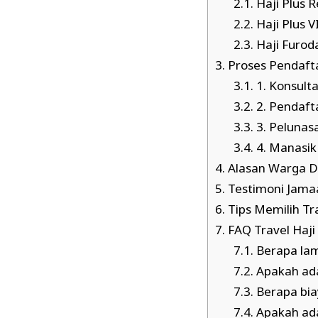
2.1.
Haji Plus R
2.2.
Haji Plus V
2.3.
Haji Furoda
3.
Proses Pendafta
3.1.
1. Konsulta
3.2.
2. Pendaft
3.3.
3. Peluna
3.4.
4. Manasik 
4.
Alasan Warga De
5.
Testimoni Jamaah
6.
Tips Memilih Tr
7.
FAQ Travel Haji
7.1.
Berapa lama
7.2.
Apakah ada
7.3.
Berapa biay
7.4.
Apakah ada