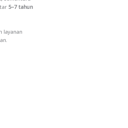
itar
5–7 tahun
n layanan
an.