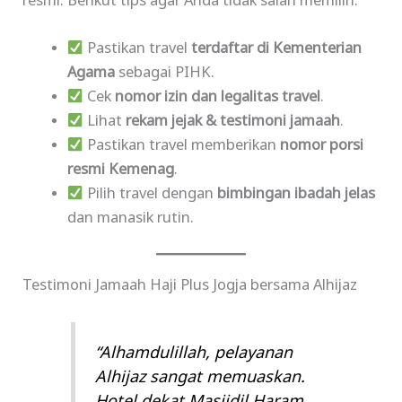
resmi. Berikut tips agar Anda tidak salah memilih:
Pastikan travel
terdaftar di Kementerian
Agama
sebagai PIHK.
Cek
nomor izin dan legalitas travel
.
Lihat
rekam jejak & testimoni jamaah
.
Pastikan travel memberikan
nomor porsi
resmi Kemenag
.
Pilih travel dengan
bimbingan ibadah jelas
dan manasik rutin.
Testimoni Jamaah Haji Plus Jogja bersama Alhijaz
“Alhamdulillah, pelayanan
Alhijaz sangat memuaskan.
Hotel dekat Masjidil Haram,