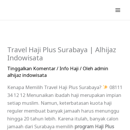
Lewati
ke
konten
Travel Haji Plus Surabaya | Alhijaz
Indowisata
Tinggalkan Komentar
/
Info Haji
/ Oleh
admin
alhijaz indowisata
Kenapa Memilih Travel Haji Plus Surabaya?
08111
34 12 12 Menunaikan ibadah haji merupakan impian
setiap muslim. Namun, keterbatasan kuota haji
reguler membuat banyak jamaah harus menunggu
hingga 20 tahun lebih. Karena itulah, banyak calon
jamaah dari Surabaya memilih
program Haji Plus