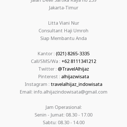
Jalan Dewi Sartika Raya no 239
Jakarta-Timur
Litta Viani Nur
Consultant Haji Umroh
Siap Membantu Anda
Kantor :
(021) 8265-3335
Call/SMS/Wa :
+62 8111341212
Twitter :
@TravelAlhijaz
Pinterest :
alhijazwisata
Instagram :
travelalhijaz_indowisata
Email: info.alhijazindowisata@gmail.com
Jam Operasional:
Senin - Jumat: 08.30 - 17.00
Sabtu: 08.30 - 14.00