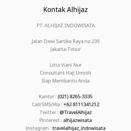
Kontak Alhijaz
PT. ALHIJAZ INDOWISATA
Jalan Dewi Sartika Raya no 239
Jakarta-Timur
Litta Viani Nur
Consultant Haji Umroh
Siap Membantu Anda
Kantor :
(021) 8265-3335
Call/SMS/Wa :
+62 8111341212
Twitter :
@TravelAlhijaz
Pinterest :
alhijazwisata
Instagram :
travelalhijaz_indowisata