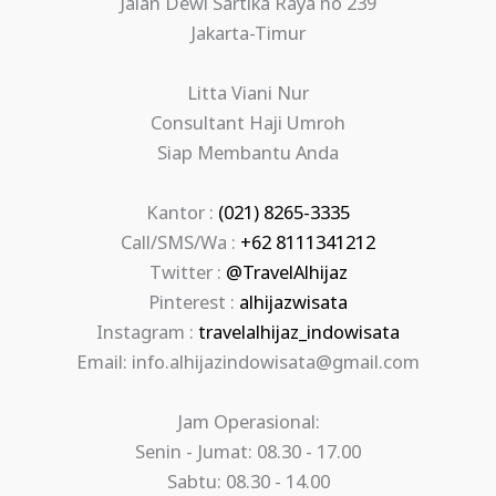
Jalan Dewi Sartika Raya no 239
Jakarta-Timur
Litta Viani Nur
Consultant Haji Umroh
Siap Membantu Anda
Kantor :
(021) 8265-3335
Call/SMS/Wa :
+62 8111341212
Twitter :
@TravelAlhijaz
Pinterest :
alhijazwisata
Instagram :
travelalhijaz_indowisata
Email: info.alhijazindowisata@gmail.com
Jam Operasional:
Senin - Jumat: 08.30 - 17.00
Sabtu: 08.30 - 14.00