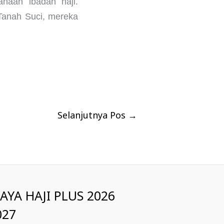
anaan ibadah haji.
Tanah Suci, mereka
Selanjutnya Pos
→
IAYA HAJI PLUS 2026
027