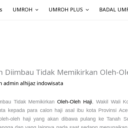
s
UMROH
UMROH PLUS
BADAL UM
h Diimbau Tidak Memikirkan Oleh-Ole
eh
admin alhijaz indowisata
mbau Tidak Memikirkan
Oleh-Oleh Haji
, Wakil Wali 
nta kepada para calon haji asal ibu kota Provinsi Ac
leh-oleh haji yang akan dibawa pulang ke Tanah Su
tangga dan yang lainnya pada saat sedang menunaikan