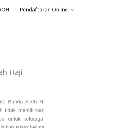
ROH
Pendaftaran Online
h Haji
Kota Banda Aceh H.
eh tidak memikirkan
ci untuk keluarga,
 rukun Islam kelima