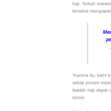
haji. Terkait mana
tersebut merupakan
Man
p
“Karena itu, kami 
setiap proses man
ibadah haji dapat 
lancer.