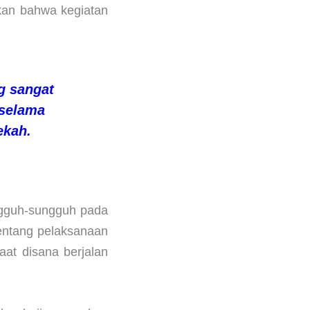
akan bahwa kegiatan
g sangat
 selama
ekah.
ungguh-sungguh pada
entang pelaksanaan
aat disana berjalan