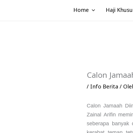
Lewati
Home
Haji Khusu
ke
konten
Calon Jamaa
/
Info Berita
/ Ol
Calon Jamaah Dii
Zainal Arifin memi
seberapa banyak o
kerabat, teman, te