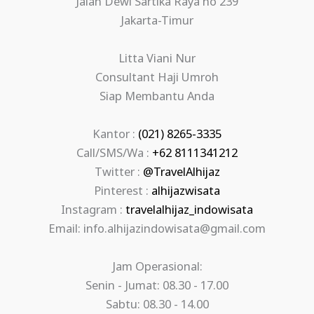
Jalan Dewi Sartika Raya no 239
Jakarta-Timur
Litta Viani Nur
Consultant Haji Umroh
Siap Membantu Anda
Kantor :
(021) 8265-3335
Call/SMS/Wa :
+62 8111341212
Twitter :
@TravelAlhijaz
Pinterest :
alhijazwisata
Instagram :
travelalhijaz_indowisata
Email: info.alhijazindowisata@gmail.com
Jam Operasional:
Senin - Jumat: 08.30 - 17.00
Sabtu: 08.30 - 14.00