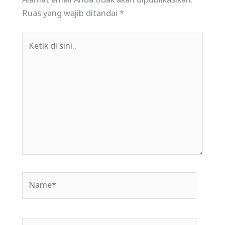
Alamat email Anda tidak akan dipublikasikan.
Ruas yang wajib ditandai
*
Ketik
di
sini..
Name*
Email*