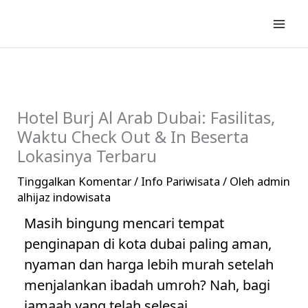
Lewati
ke
konten
Hotel Burj Al Arab Dubai: Fasilitas,
Waktu Check Out & In Beserta
Lokasinya Terbaru
Tinggalkan Komentar
/
Info Pariwisata
/ Oleh
admin
alhijaz indowisata
Masih bingung mencari tempat
penginapan di kota dubai paling aman,
nyaman dan harga lebih murah setelah
menjalankan ibadah umroh? Nah, bagi
jamaah yang telah selesai