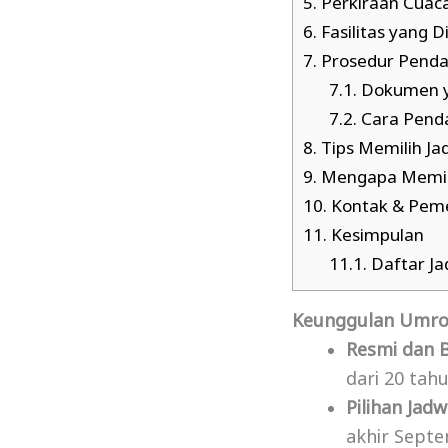
5.
Perkiraan Cuac
6.
Fasilitas yang 
7.
Prosedur Penda
7.1.
Dokumen y
7.2.
Cara Pend
8.
Tips Memilih J
9.
Mengapa Memilih
10.
Kontak & Pem
11.
Kesimpulan
11.1.
Daftar J
Keunggulan Umroh
Resmi dan B
dari 20 tahu
Pilihan Jadw
akhir Septe