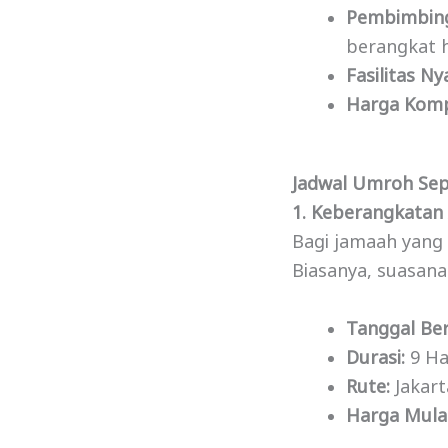
Pembimbin
berangkat h
Fasilitas N
Harga Komp
Jadwal Umroh Sep
1. Keberangkatan
Bagi jamaah yang 
Biasanya, suasana
Tanggal Be
Durasi:
9 Har
Rute:
Jakart
Harga Mulai