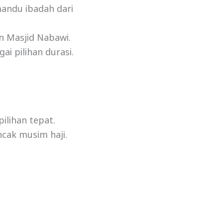
andu ibadah dari
n Masjid Nabawi.
ai pilihan durasi.
ilihan tepat.
cak musim haji.