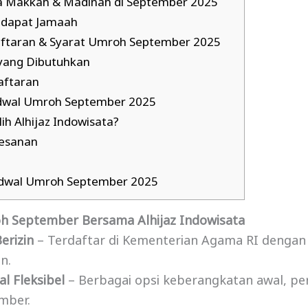
a Makkah & Madinah di September 2025
Didapat Jamaah
ftaran & Syarat Umroh September 2025
ang Dibutuhkan
aftaran
adwal Umroh September 2025
 Alhijaz Indowisata?
esanan
adwal Umroh September 2025
 September Bersama Alhijaz Indowisata
erizin
– Terdaftar di Kementerian Agama RI dengan 
n.
al Fleksibel
– Berbagai opsi keberangkatan awal, pe
mber.