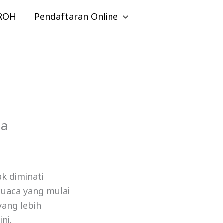
ROH
Pendaftaran Online
ta
k diminati
cuaca yang mulai
yang lebih
ni.