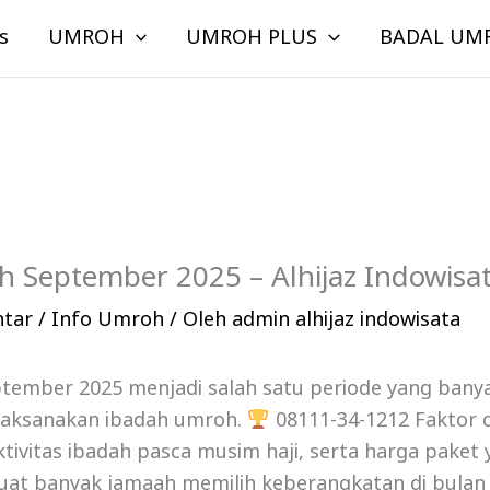
s
UMROH
UMROH PLUS
BADAL UM
 September 2025 – Alhijaz Indowisa
ntar
/
Info Umroh
/ Oleh
admin alhijaz indowisata
tember 2025 menjadi salah satu periode yang banya
laksanakan ibadah umroh.
08111-34-1212 Faktor 
ktivitas ibadah pasca musim haji, serta harga paket 
at banyak jamaah memilih keberangkatan di bulan i