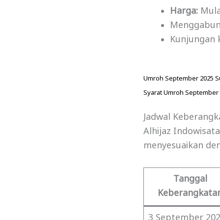
Harga:
Mula
Menggabungk
Kunjungan k
Umroh September 2025 S
Syarat Umroh September
Jadwal Keberang
Alhijaz Indowisa
menyesuaikan den
Tanggal
Keberangkata
3 September 20