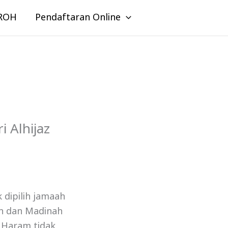
ROH
Pendaftaran Online
 Alhijaz
dipilih jamaah
h dan Madinah
l Haram tidak