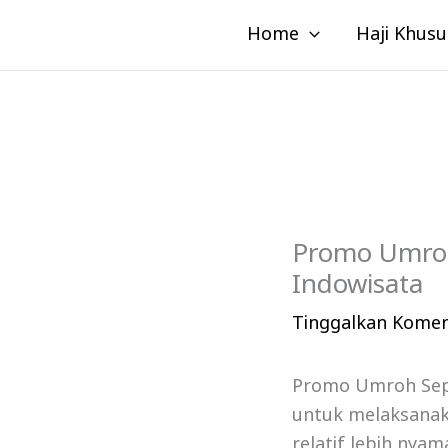
Lewati
Home
Haji Khusu
ke
konten
Promo Umroh 
Indowisata
Tinggalkan Kome
Promo Umroh Sept
untuk melaksana
relatif lebih nya