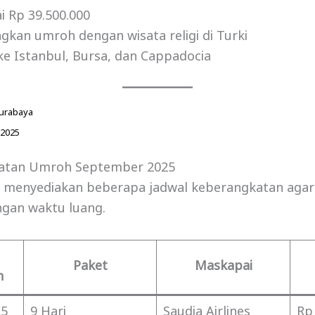
i Rp 39.500.000
an umroh dengan wisata religi di Turki
e Istanbul, Bursa, dan Cappadocia
urabaya
 2025
katan Umroh September 2025
ta menyediakan beberapa jadwal keberangkatan agar
gan waktu luang.
Paket
Maskapai
n
25
9 Hari
Saudia Airlines
Rp 