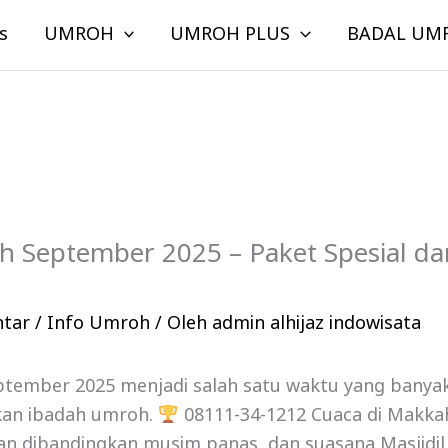
s
UMROH
UMROH PLUS
BADAL UM
September 2025 – Paket Spesial dari
ntar
/
Info Umroh
/ Oleh
admin alhijaz indowisata
ember 2025 menjadi salah satu waktu yang banyak 
kan ibadah umroh.
08111-34-1212 Cuaca di Makka
man dibandingkan musim panas, dan suasana Masjidi