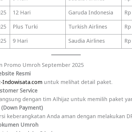
025
12 Hari
Garuda Indonesia
Rp 
025
Plus Turki
Turkish Airlines
Rp 
025
9 Hari
Saudia Airlines
Rp 
n Promo Umroh September 2025
ebsite Resmi
az-Indowisata.com
untuk melihat detail paket.
stomer Service
langsung dengan tim Alhijaz untuk memilih paket yan
 (Down Payment)
ursi keberangkatan Anda aman dengan melakukan DP
Dokumen Umroh