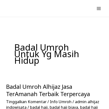
Lewati
ke
konten
Badal Umroh
Untuk Yg Masih
Hidup
Badal Umroh Alhijaz Jasa
Badal
Umroh
TerAmanah Terbaik Terpercaya
Alhijaz
Tinggalkan Komentar
/
Info Umroh
/
admin alhijaz
Jasa
indowisata
/
badal haji
,
badal haji biaya
,
badal haji