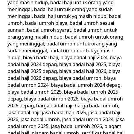
yang masih hidup
,
badal haji untuk orang yang
Terpercaya
meninggal
,
badal haji untuk orang yang sudah
meninggal
,
badal haji untuk yg masih hidup
,
badal
umroh
,
badal umroh biaya
,
badal umroh sesuai
sunnah
,
badal umroh syarat
,
badal umroh untuk
orang yang masih hidup
,
badal umroh untuk orang
yang meninggal
,
badal umroh untuk orang yang
sudah meninggal
,
badal umroh untuk yg masih
hidup
,
biaya badal haji
,
biaya badal haji 2024
,
biaya
badal haji 2024 depag
,
biaya badal haji 2025
,
biaya
badal haji 2025 depag
,
biaya badal haji 2026
,
biaya
badal haji 2026 depag
,
biaya badal umroh
,
biaya
badal umroh 2024
,
biaya badal umroh 2024 depag
,
biaya badal umroh 2025
,
biaya badal umroh 2025
depag
,
biaya badal umroh 2026
,
biaya badal umroh
2026 depag
,
harga badal haji
,
harga badal umroh
,
jasa badal haji
,
jasa badal haji 2025
,
jasa badal haji
2026
,
jasa badal umroh
,
jasa badal umroh 2024
,
jasa
badal umroh 2025
,
jasa badal umroh 2026
,
piagam
badal haji
,
piagam badal umroh
,
sertifikat badal haji
,