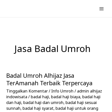
Lewati
ke
konten
Jasa Badal Umroh
Badal Umroh Alhijaz Jasa
Badal
Umroh
TerAmanah Terbaik Terpercaya
Alhijaz
Tinggalkan Komentar
/
Info Umroh
/
admin alhijaz
Jasa
indowisata
/
badal haji
,
badal haji biaya
,
badal haji
TerAmanah
dan haji
,
badal haji dan umroh
,
badal haji sesuai
sunnah
,
badal haji syarat
,
badal haji untuk orang
Terbaik