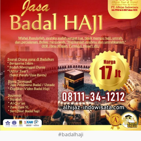
#badalhaji