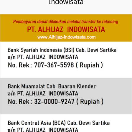
Indowisata