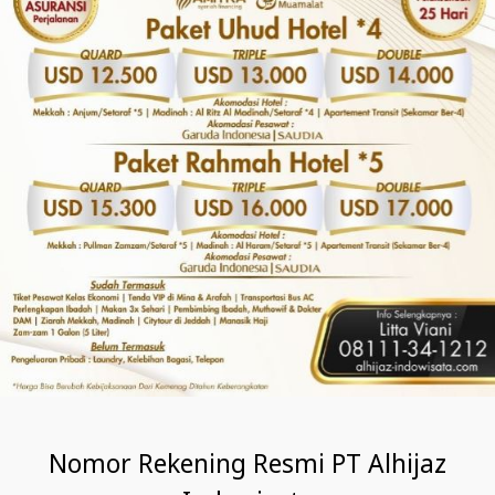
Nomor Rekening Resmi PT Alhijaz