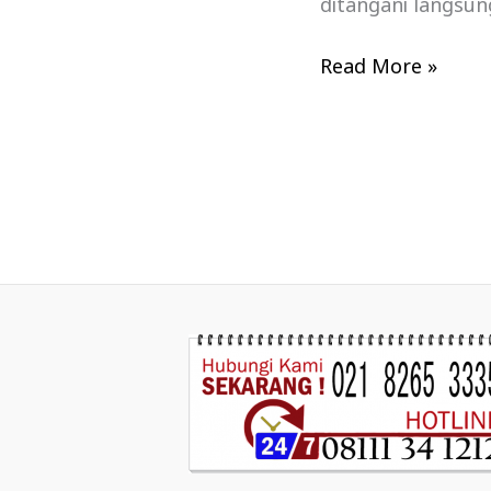
ditangani langsun
Read More »