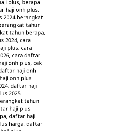
aji plus
,
berapa
ar haji onh plus
,
us 2024 berangkat
 berangkat tahun
gkat tahun berapa
,
us 2024
,
cara
aji plus
,
cara
2026
,
cara daftar
haji onh plus
,
cek
daftar haji onh
haji onh plus
2024
,
daftar haji
plus 2025
 berangkat tahun
tar haji plus
apa
,
daftar haji
plus harga
,
daftar