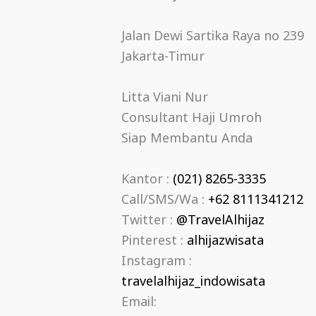
Jalan Dewi Sartika Raya no 239
Jakarta-Timur
Litta Viani Nur
Consultant Haji Umroh
Siap Membantu Anda
Kantor :
(021) 8265-3335
Call/SMS/Wa :
+62 8111341212
Twitter :
@TravelAlhijaz
Pinterest :
alhijazwisata
Instagram :
travelalhijaz_indowisata
Email: