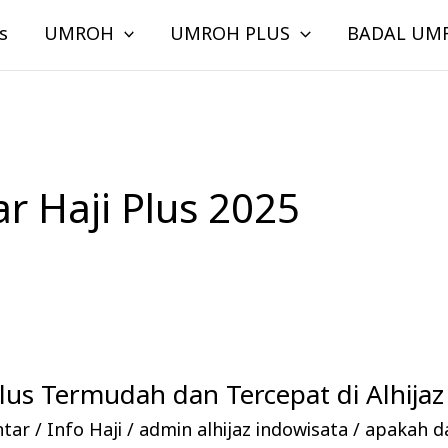
s
UMROH
UMROH PLUS
BADAL UM
ar Haji Plus 2025
Plus Termudah dan Tercepat di Alhijaz
ntar
/
Info Haji
/
admin alhijaz indowisata
/
apakah da