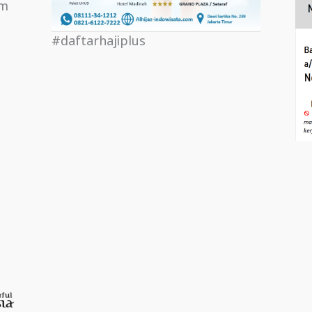
om
#daftarhajiplus