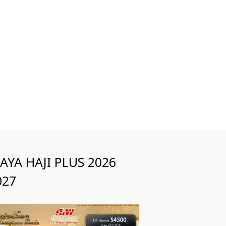
IAYA HAJI PLUS 2026
027