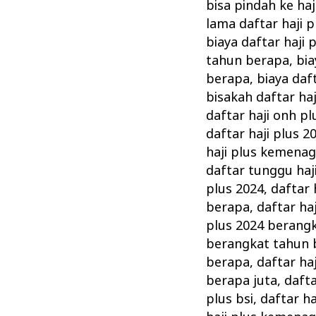
Plus
bisa pindah ke haj
Termudah
lama daftar haji p
dan
biaya daftar haji 
tahun berapa
,
bia
Tercepat
berapa
,
biaya daf
di
bisakah daftar haj
Alhijaz
daftar haji onh pl
Indowisata
daftar haji plus 2
haji plus kemena
daftar tunggu haj
plus 2024
,
daftar 
berapa
,
daftar ha
plus 2024 berang
berangkat tahun 
berapa
,
daftar ha
berapa juta
,
dafta
plus bsi
,
daftar ha