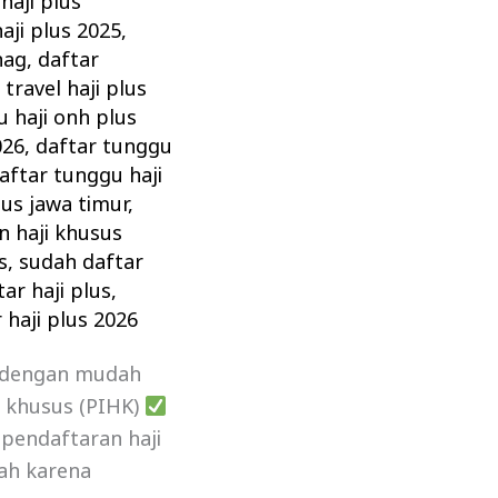
haji plus
aji plus 2025
,
nag
,
daftar
 travel haji plus
 haji onh plus
026
,
daftar tunggu
aftar tunggu haji
lus jawa timur
,
n haji khusus
s
,
sudah daftar
tar haji plus
,
 haji plus 2026
n dengan mudah
i khusus (PIHK)
pendaftaran haji
ah karena