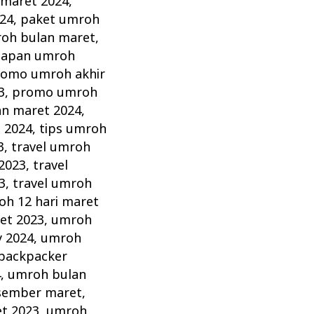
 maret 2024
,
24
,
paket umroh
oh bulan maret
,
iapan umroh
romo umroh akhir
3
,
promo umroh
n maret 2024
,
 2024
,
tips umroh
3
,
travel umroh
2023
,
travel
3
,
travel umroh
h 12 hari maret
et 2023
,
umroh
y 2024
,
umroh
backpacker
4
,
umroh bulan
sember maret
,
t 2023
,
umroh