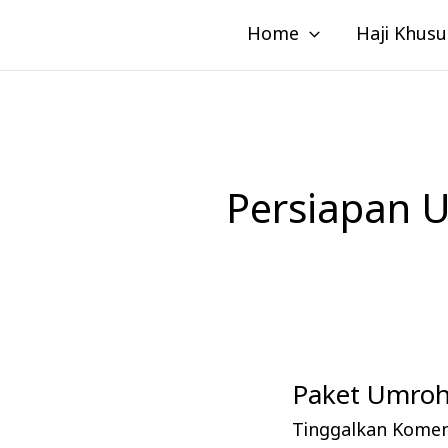
Lewati
Home
Haji Khusu
ke
konten
Persiapan 
Paket Umroh
Paket
Umroh
Tinggalkan Kome