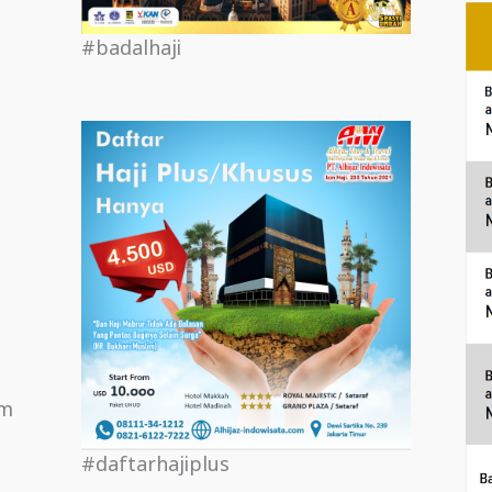
#badalhaji
om
#daftarhajiplus