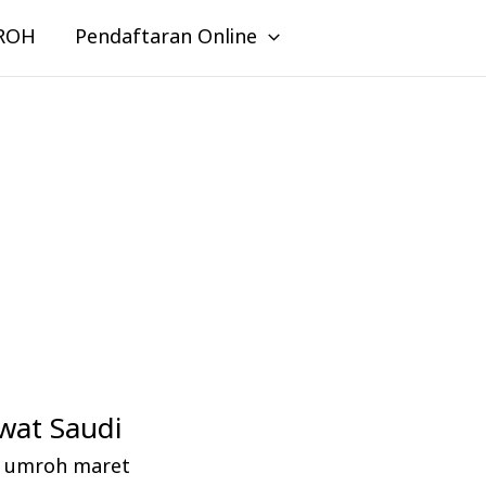
ROH
Pendaftaran Online
wat Saudi
az umroh maret