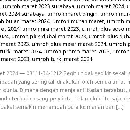
z
,
umroh maret 2023 surabaya
,
umroh maret 2024
,
u
et 2024 surabaya
,
umroh maret dingin
,
umroh mura
h bulan maret 2024
,
umroh murah maret
,
umroh m
et 2024
,
umroh nra maret 2023
,
umroh plus aqso m
2024
,
umroh plus dubai maret 2023
,
umroh plus dub
 maret 2023
,
umroh plus mesir maret 2024
,
umroh p
turki maret 2024
,
umroh promo maret 2023
,
umroh
 maret 2023
,
umroh turki maret 2024
 2024 — 08111-34-1212 Begitu tidak sedikit sekali 
ibadah yang seringkali dilakukan oleh semua umat 
h dunia. Dimana dengan menjalani ibadah tersebut, 
nda terhadap sang pencipta. Tak melulu itu saja, d
 bakal semakin menambah pula keimanan dan […]