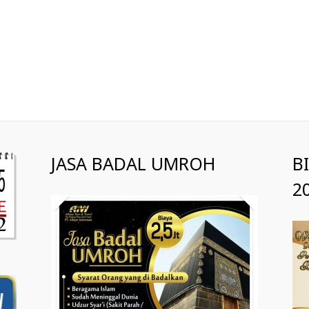
JASA BADAL UMROH
B
2