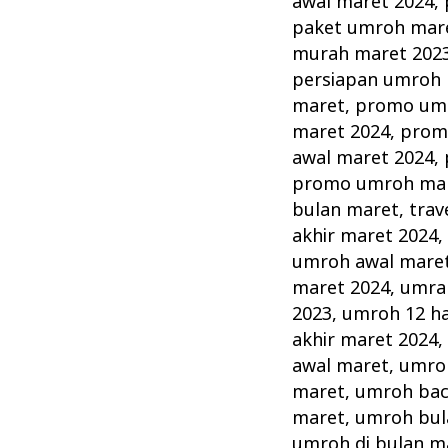
awal maret 2024
,
paket umroh mar
murah maret 202
persiapan umroh 
maret
,
promo umr
maret 2024
,
prom
awal maret 2024
,
promo umroh ma
bulan maret
,
trav
akhir maret 2024
umroh awal mare
maret 2024
,
umrah
2023
,
umroh 12 ha
akhir maret 2024
awal maret
,
umroh
maret
,
umroh bac
maret
,
umroh bul
umroh di bulan m