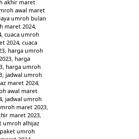
h akhir maret
umroh awal maret
iaya umroh bulan
h maret 2024
,
4
,
cuaca umroh
et 2024
,
cuaca
23
,
harga umroh
2023
,
harga
3
,
harga umroh
3
,
jadwal umroh
jaz maret 2024
,
oh awal maret
4
,
jadwal umroh
umroh maret 2023
,
hir maret 2023
,
t umroh alhijaz
paket umroh