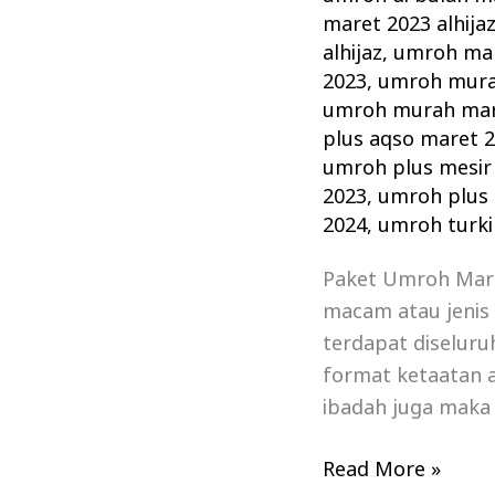
maret 2023 alhija
alhijaz
,
umroh mar
2023
,
umroh mura
umroh murah mar
plus aqso maret 
umroh plus mesir
2023
,
umroh plus 
2024
,
umroh turki
Paket Umroh Maret
macam atau jenis 
terdapat diseluru
format ketaatan a
ibadah juga maka
Read More »