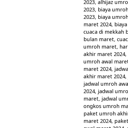
Maret
2023
,
alhijaz umr
Informasi
2023
,
biaya umroh
Promo
2023
,
biaya umroh
maret 2024
,
biay
Murah
cuaca di mekkah 
Pesawat
bulan maret
,
cuac
Saudi
umroh maret
,
har
akhir maret 2024
umroh awal mare
maret 2024
,
jadwa
akhir maret 2024
jadwal umroh awa
2024
,
jadwal umro
maret
,
jadwal um
ongkos umroh ma
paket umroh akhi
maret 2024
,
pake