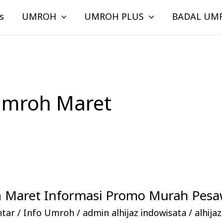
s
UMROH
UMROH PLUS
BADAL UM
Umroh Maret
 Maret Informasi Promo Murah Pesa
ntar
/
Info Umroh
/
admin alhijaz indowisata
/
alhij