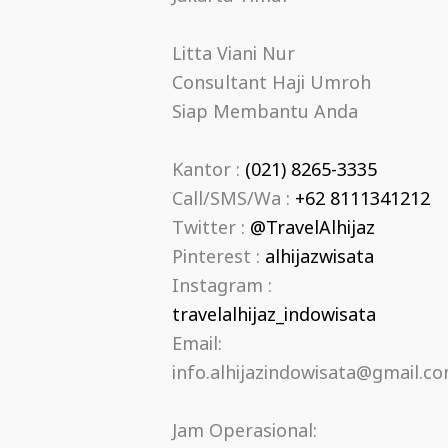
Litta Viani Nur
Consultant Haji Umroh
Siap Membantu Anda
Kantor :
(021) 8265-3335
Call/SMS/Wa :
+62 8111341212
Twitter :
@TravelAlhijaz
Pinterest :
alhijazwisata
Instagram :
travelalhijaz_indowisata
Email:
info.alhijazindowisata@gmail.c
Jam Operasional: