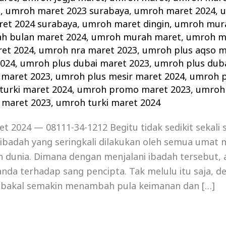
z
,
umroh maret 2023 surabaya
,
umroh maret 2024
,
u
et 2024 surabaya
,
umroh maret dingin
,
umroh mura
h bulan maret 2024
,
umroh murah maret
,
umroh m
et 2024
,
umroh nra maret 2023
,
umroh plus aqso m
2024
,
umroh plus dubai maret 2023
,
umroh plus dub
 maret 2023
,
umroh plus mesir maret 2024
,
umroh p
turki maret 2024
,
umroh promo maret 2023
,
umroh
 maret 2023
,
umroh turki maret 2024
 2024 — 08111-34-1212 Begitu tidak sedikit sekali 
ibadah yang seringkali dilakukan oleh semua umat 
h dunia. Dimana dengan menjalani ibadah tersebut, 
nda terhadap sang pencipta. Tak melulu itu saja, d
 bakal semakin menambah pula keimanan dan […]