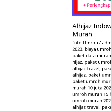
Alhijaz Indo
Murah
Info Umroh
/
admi
2023
,
biaya umroh 
paket data mura
hijaz
,
paket umroh 
alhijaz travel
,
pake
alhijaz
,
paket umr
paket umroh mura
murah 10 juta 20
umroh murah 15 h
umroh murah 2022 
alhijaz travel
,
pak