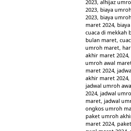
Maret
2023
,
alhijaz umr
Informasi
2023
,
biaya umroh
Promo
2023
,
biaya umroh
maret 2024
,
biay
Murah
cuaca di mekkah 
Pesawat
bulan maret
,
cuac
Saudi
umroh maret
,
har
akhir maret 2024
umroh awal mare
maret 2024
,
jadwa
akhir maret 2024
jadwal umroh awa
2024
,
jadwal umro
maret
,
jadwal um
ongkos umroh ma
paket umroh akhi
maret 2024
,
pake