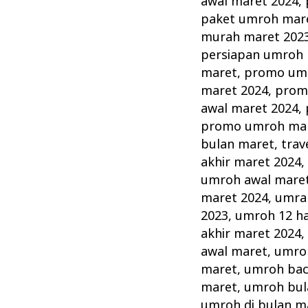
awal maret 2024
,
paket umroh mar
murah maret 202
persiapan umroh 
maret
,
promo umr
maret 2024
,
prom
awal maret 2024
,
promo umroh ma
bulan maret
,
trav
akhir maret 2024
umroh awal mare
maret 2024
,
umrah
2023
,
umroh 12 ha
akhir maret 2024
awal maret
,
umroh
maret
,
umroh bac
maret
,
umroh bul
umroh di bulan m