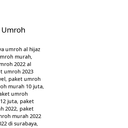
et Umroh
ya umroh al hijaz
 umroh murah
,
mroh 2022 al
t umroh 2023
vel
,
paket umroh
oh murah 10 juta
,
aket umroh
12 juta
,
paket
h 2022
,
paket
mroh murah 2022
22 di surabaya
,