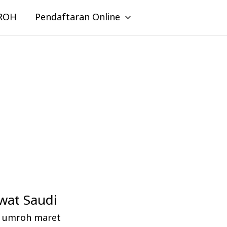
ROH
Pendaftaran Online
wat Saudi
az umroh maret