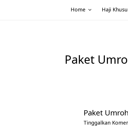
Lewati
Home
Haji Khusu
ke
konten
Paket Umro
Paket Umroh
Paket
Umroh
Tinggalkan Kome