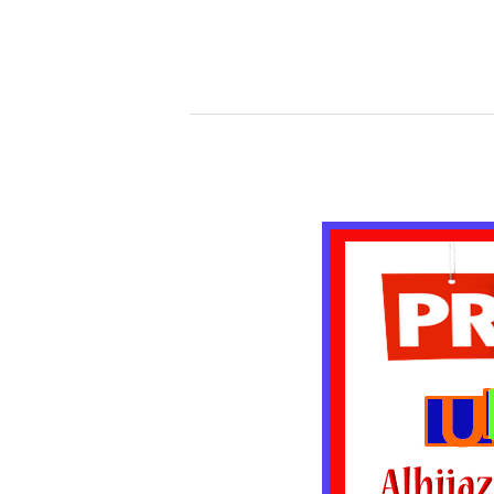
Alhijaz
Indowisata
Tours
&
Travel
Keluarkan
Paket
Umroh
Murah