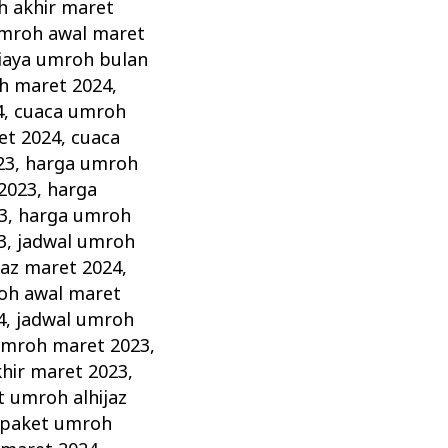
h akhir maret
umroh awal maret
iaya umroh bulan
h maret 2024
,
4
,
cuaca umroh
et 2024
,
cuaca
23
,
harga umroh
2023
,
harga
3
,
harga umroh
3
,
jadwal umroh
jaz maret 2024
,
oh awal maret
4
,
jadwal umroh
umroh maret 2023
,
hir maret 2023
,
t umroh alhijaz
paket umroh