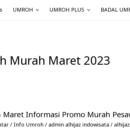
s
UMROH
UMROH PLUS
BADAL UM
h Murah Maret 2023
 Maret Informasi Promo Murah Pesa
ntar
/
Info Umroh
/
admin alhijaz indowisata
/
alhij