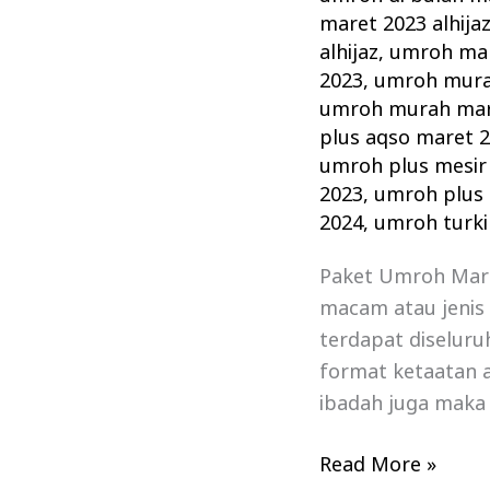
maret 2023 alhija
alhijaz
,
umroh mar
2023
,
umroh mura
umroh murah mar
plus aqso maret 
umroh plus mesir
2023
,
umroh plus 
2024
,
umroh turki
Paket Umroh Maret
macam atau jenis 
terdapat diseluru
format ketaatan a
ibadah juga maka
Read More »