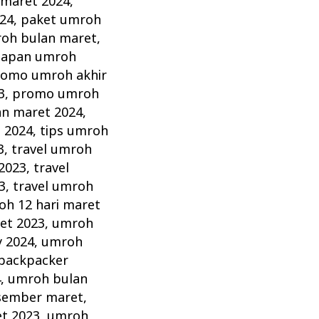
 maret 2024
,
24
,
paket umroh
oh bulan maret
,
iapan umroh
romo umroh akhir
3
,
promo umroh
n maret 2024
,
 2024
,
tips umroh
3
,
travel umroh
2023
,
travel
3
,
travel umroh
h 12 hari maret
et 2023
,
umroh
y 2024
,
umroh
backpacker
4
,
umroh bulan
sember maret
,
t 2023
,
umroh