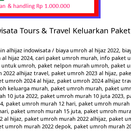
wisata Tours & Travel Keluarkan Pak
n alhijaz indowisata
/
biaya umroh al hijaz 2022
,
bia
al hijaz 2024
,
cari paket umroh murah
,
info paket
h untuk umroh
,
paket nelpon murah umroh
,
paket u
2022 alhijaz travel
,
paket umroh 2023 al hijaz
,
pake
t umroh 2024 al hijaz
,
paket umroh 2024 alhijaz tra
oh keluarga murah
,
paket umroh murah
,
paket umr
h 10 juta 2022
,
paket umroh murah 10 juta 2023
,
p
24
,
paket umroh murah 12 hari
,
paket umroh murah 
ari
,
paket umroh murah 15 juta
,
paket umroh mura
al hijaz
,
paket umroh murah 2022 alhijaz
,
paket u
et umroh murah 2022 depok
,
paket umroh murah 20