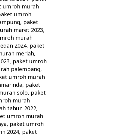
t umroh murah
paket umroh
lampung
,
paket
urah maret 2023
,
umroh murah
edan 2024
,
paket
murah meriah
,
2023
,
paket umroh
urah palembang
,
ket umroh murah
amarinda
,
paket
murah solo
,
paket
mroh murah
ah tahun 2022
,
et umroh murah
aya
,
paket umroh
hn 2024
,
paket