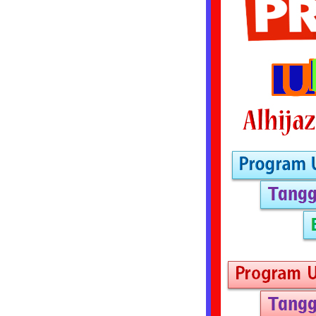
Tours
&
Travel
Keluarkan
Paket
Umroh
Murah