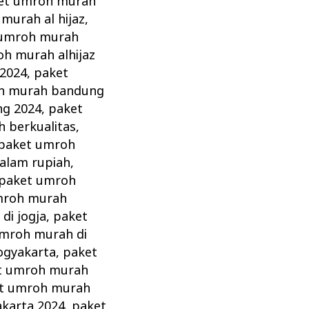
et umroh murah
murah al hijaz
,
 umroh murah
h murah alhijaz
 2024
,
paket
h murah bandung
g 2024
,
paket
 berkualitas
,
paket umroh
alam rupiah
,
paket umroh
mroh murah
di jogja
,
paket
mroh murah di
ogyakarta
,
paket
t umroh murah
t umroh murah
karta 2024
,
paket