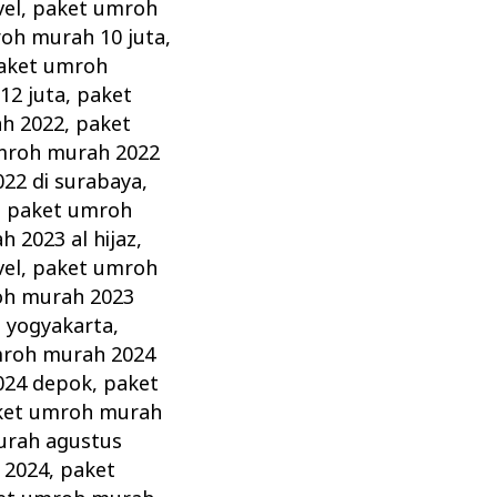
vel
,
paket umroh
oh murah 10 juta
,
aket umroh
12 juta
,
paket
h 2022
,
paket
mroh murah 2022
22 di surabaya
,
,
paket umroh
 2023 al hijaz
,
vel
,
paket umroh
oh murah 2023
 yogyakarta
,
mroh murah 2024
024 depok
,
paket
ket umroh murah
urah agustus
 2024
,
paket