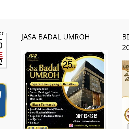
JASA BADAL UMROH
B
2