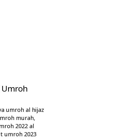
et Umroh
ya umroh al hijaz
 umroh murah
,
mroh 2022 al
t umroh 2023