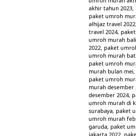
umroh murah akhi
akhir tahun 2023
,
paket umroh mura
alhijaz travel 2022
travel 2024
,
paket
umroh murah bal
2022
,
paket umro
umroh murah ba
paket umroh mura
murah bulan mei
paket umroh mur
murah desember 
desember 2024
,
p
umroh murah di 
surabaya
,
paket 
umroh murah febr
garuda
,
paket um
jakarta 2022
,
pake