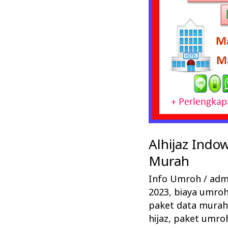
Alhijaz Indo
Murah
Info Umroh
/
admi
2023
,
biaya umroh 
paket data mura
hijaz
,
paket umroh 