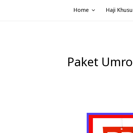
Lewati
Home
Haji Khusu
ke
konten
Paket Umro
Alhijaz
Indowisata