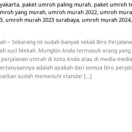
yakarta
,
paket umroh paling murah
,
paket umroh t
umroh yang murah
,
umroh murah 2022
,
umroh mura
3
,
umroh murah 2023 surabaya
,
umroh murah 2024
 – Sekarang ini sudah banyak sekali Biro Perjalan
ah suci Mekah. Mungkin Anda termasuk orang yang
erjalanan umrah di kota Anda atau di media-media
 Pertanyaannya adalah apakah dari semua biro perja
apatkan sudah memenuhi standar […]