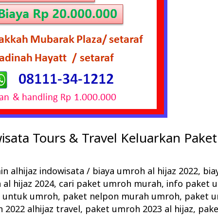
wisata Tours & Travel Keluarkan Pak
n alhijaz indowisata
/
biaya umroh al hijaz 2022
,
bia
al hijaz 2024
,
cari paket umroh murah
,
info paket
h untuk umroh
,
paket nelpon murah umroh
,
paket u
2022 alhijaz travel
,
paket umroh 2023 al hijaz
,
pake