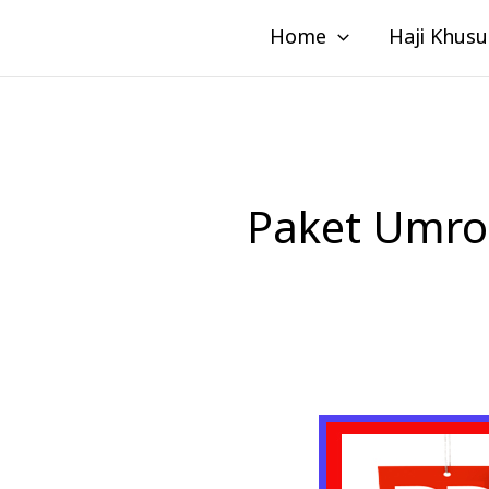
Lewati
Home
Haji Khusu
ke
konten
Paket Umro
Alhijaz
Indowisata