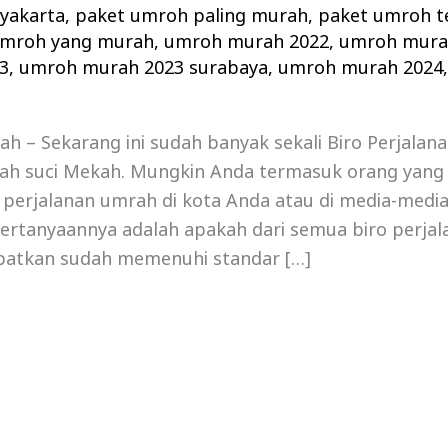
yakarta
,
paket umroh paling murah
,
paket umroh t
umroh yang murah
,
umroh murah 2022
,
umroh mura
3
,
umroh murah 2023 surabaya
,
umroh murah 2024
 – Sekarang ini sudah banyak sekali Biro Perjalan
ah suci Mekah. Mungkin Anda termasuk orang yang
erjalanan umrah di kota Anda atau di media-media
 Pertanyaannya adalah apakah dari semua biro perja
apatkan sudah memenuhi standar […]