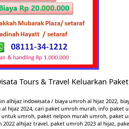
wisata Tours & Travel Keluarkan Pak
n alhijaz indowisata
/
biaya umroh al hijaz 2022
,
bia
al hijaz 2024
,
cari paket umroh murah
,
info paket
h untuk umroh
,
paket nelpon murah umroh
,
paket u
2022 alhijaz travel
,
paket umroh 2023 al hijaz
,
pake