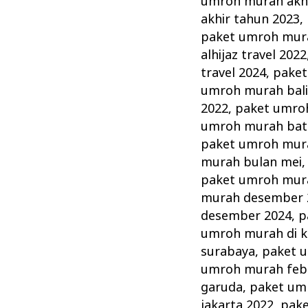
umroh murah akhi
akhir tahun 2023
,
paket umroh mura
alhijaz travel 2022
travel 2024
,
paket
umroh murah bal
2022
,
paket umro
umroh murah ba
paket umroh mura
murah bulan mei
paket umroh mur
murah desember 
desember 2024
,
p
umroh murah di 
surabaya
,
paket 
umroh murah febr
garuda
,
paket um
jakarta 2022
,
pake