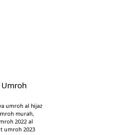
et Umroh
ya umroh al hijaz
 umroh murah
,
mroh 2022 al
t umroh 2023