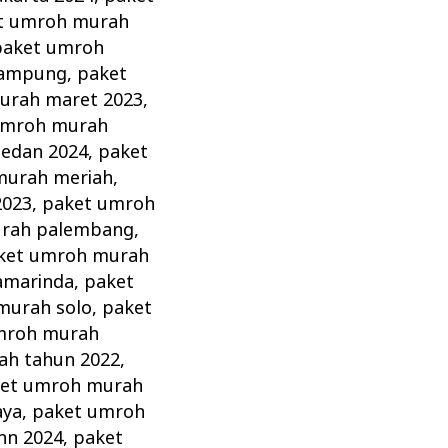
t umroh murah
paket umroh
lampung
,
paket
urah maret 2023
,
umroh murah
edan 2024
,
paket
murah meriah
,
2023
,
paket umroh
urah palembang
,
ket umroh murah
amarinda
,
paket
murah solo
,
paket
mroh murah
ah tahun 2022
,
et umroh murah
aya
,
paket umroh
hn 2024
,
paket