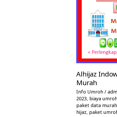
Alhijaz Indo
Murah
Info Umroh
/
admi
2023
,
biaya umroh 
paket data mura
hijaz
,
paket umroh 