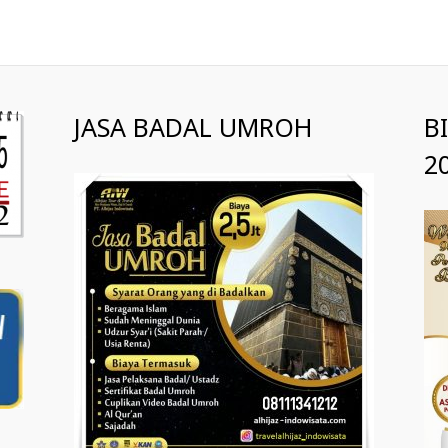
JASA BADAL UMROH
B
2