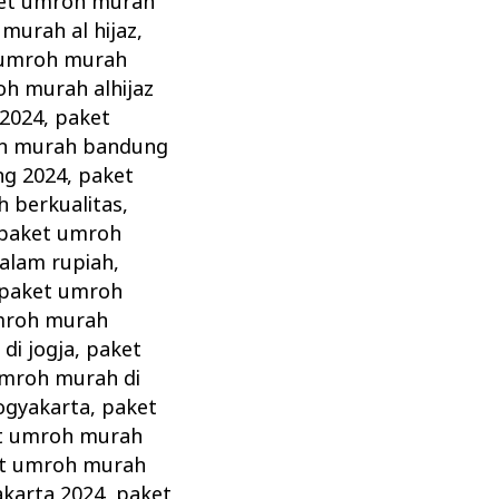
et umroh murah
murah al hijaz
,
 umroh murah
h murah alhijaz
 2024
,
paket
h murah bandung
g 2024
,
paket
 berkualitas
,
paket umroh
alam rupiah
,
paket umroh
mroh murah
di jogja
,
paket
mroh murah di
ogyakarta
,
paket
t umroh murah
t umroh murah
karta 2024
,
paket