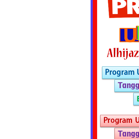
Tours
&
Travel
Keluarkan
Paket
Umroh
Murah