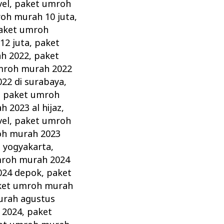
vel
,
paket umroh
oh murah 10 juta
,
aket umroh
12 juta
,
paket
h 2022
,
paket
mroh murah 2022
22 di surabaya
,
,
paket umroh
 2023 al hijaz
,
vel
,
paket umroh
oh murah 2023
 yogyakarta
,
mroh murah 2024
024 depok
,
paket
ket umroh murah
urah agustus
 2024
,
paket