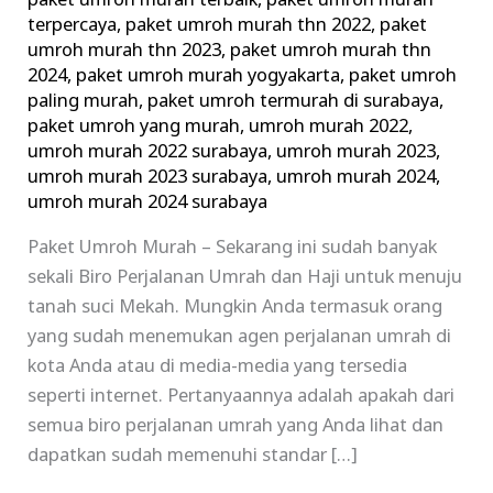
paket umroh murah terbaik
,
paket umroh murah
terpercaya
,
paket umroh murah thn 2022
,
paket
umroh murah thn 2023
,
paket umroh murah thn
2024
,
paket umroh murah yogyakarta
,
paket umroh
paling murah
,
paket umroh termurah di surabaya
,
paket umroh yang murah
,
umroh murah 2022
,
umroh murah 2022 surabaya
,
umroh murah 2023
,
umroh murah 2023 surabaya
,
umroh murah 2024
,
umroh murah 2024 surabaya
Paket Umroh Murah – Sekarang ini sudah banyak
sekali Biro Perjalanan Umrah dan Haji untuk menuju
tanah suci Mekah. Mungkin Anda termasuk orang
yang sudah menemukan agen perjalanan umrah di
kota Anda atau di media-media yang tersedia
seperti internet. Pertanyaannya adalah apakah dari
semua biro perjalanan umrah yang Anda lihat dan
dapatkan sudah memenuhi standar […]