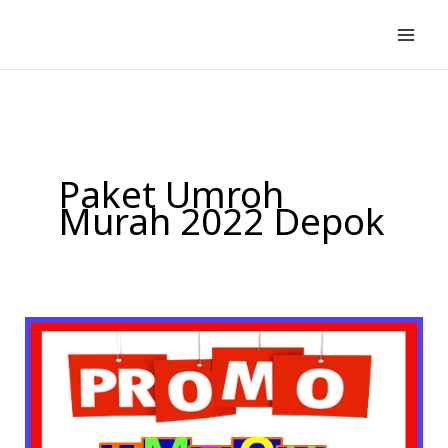
Lewati
ke
konten
Paket Umroh
Murah 2022 Depok
Alhijaz
Indowisata
Tours
&
Travel