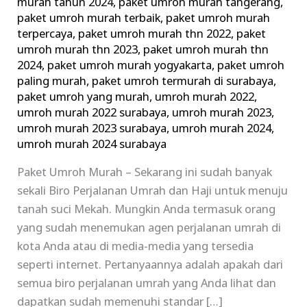
murah tahun 2024
,
paket umroh murah tangerang
,
paket umroh murah terbaik
,
paket umroh murah
terpercaya
,
paket umroh murah thn 2022
,
paket
umroh murah thn 2023
,
paket umroh murah thn
2024
,
paket umroh murah yogyakarta
,
paket umroh
paling murah
,
paket umroh termurah di surabaya
,
paket umroh yang murah
,
umroh murah 2022
,
umroh murah 2022 surabaya
,
umroh murah 2023
,
umroh murah 2023 surabaya
,
umroh murah 2024
,
umroh murah 2024 surabaya
Paket Umroh Murah – Sekarang ini sudah banyak
sekali Biro Perjalanan Umrah dan Haji untuk menuju
tanah suci Mekah. Mungkin Anda termasuk orang
yang sudah menemukan agen perjalanan umrah di
kota Anda atau di media-media yang tersedia
seperti internet. Pertanyaannya adalah apakah dari
semua biro perjalanan umrah yang Anda lihat dan
dapatkan sudah memenuhi standar […]