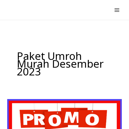
Lewati
ke
konten
Paket Umroh
Murah Desember
2023
Alhijaz
Indowisata
Tours
&