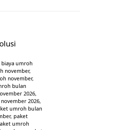
olusi
,
biaya umroh
oh november
,
oh november
,
mroh bulan
november 2026
,
 november 2026
,
ket umroh bulan
mber
,
paket
aket umroh