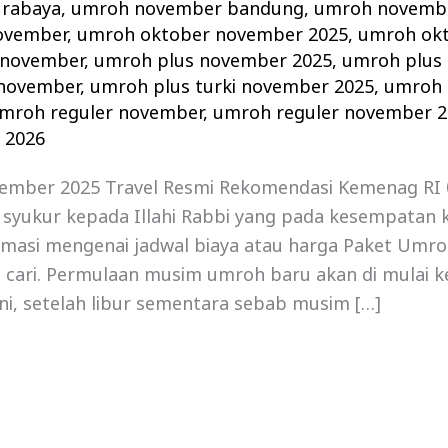
urabaya
,
umroh november bandung
,
umroh novembe
ovember
,
umroh oktober november 2025
,
umroh ok
 november
,
umroh plus november 2025
,
umroh plus
 november
,
umroh plus turki november 2025
,
umroh p
mroh reguler november
,
umroh reguler november 2
 2026
mber 2025 Travel Resmi Rekomendasi Kemenag RI 
i syukur kepada Illahi Rabbi yang pada kesempatan ka
masi mengenai jadwal biaya atau harga Paket Umr
 cari. Permulaan musim umroh baru akan di mulai k
i, setelah libur sementara sebab musim […]