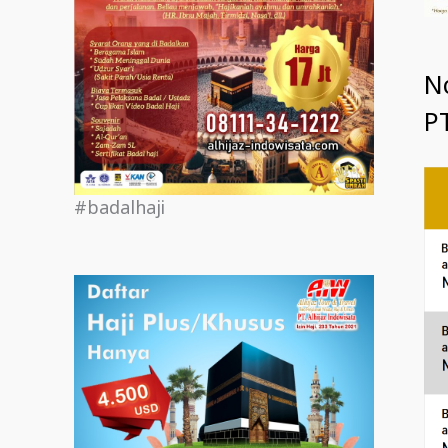
N
PT
#badalhaji