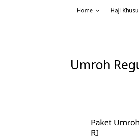
Lewati
Home
Haji Khusu
ke
konten
Umroh Regu
Paket Umroh
Paket
Umroh
RI