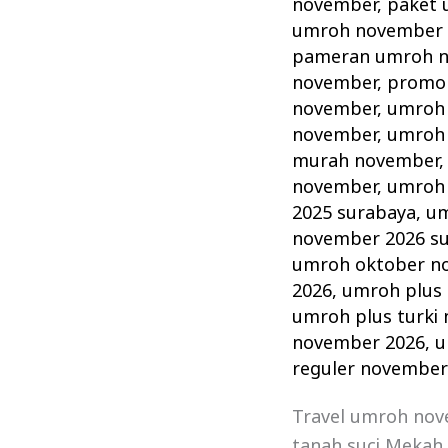
november
,
paket 
umroh november 
pameran umroh n
november
,
promo
november
,
umroh 
november
,
umroh 
murah november
november
,
umroh
2025 surabaya
,
um
november 2026 s
umroh oktober n
2026
,
umroh plus
umroh plus turki
november 2026
,
u
reguler november
Travel umroh nov
tanah suci Mekah