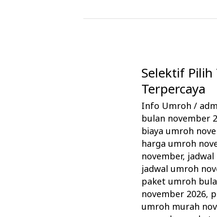
Selektif Pili
Selektif
Pilih
Terpercaya
Travel
Info Umroh
/
admi
Umroh
bulan november 
November
biaya umroh nov
PT.
harga umroh nov
Alhijaz
november
,
jadwal
jadwal umroh no
Solusi
paket umroh bul
Terpercaya
november 2026
,
p
umroh murah nov