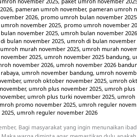
umroh november 2025
,
paket umroh november 2025
2026
,
pameran umroh november
,
pameran umroh n
ovember 2026
,
promo umroh bulan november 2025
 umroh november 2025
,
promo umroh november 2
bulan november 2025
,
umroh bulan november 202
di bulan november 2025
,
umroh di bulan november
,
umroh murah november 2025
,
umroh murah novem
 november 2025
,
umroh november 2025 bandung
,
u
roh november 2026
,
umroh november 2026 bandu
urabaya
,
umroh november bandung
,
umroh novembe
ovember
,
umroh oktober november 2025
,
umroh ok
 november
,
umroh plus november 2025
,
umroh plus
 november
,
umroh plus turki november 2025
,
umroh p
mroh promo november 2025
,
umroh reguler novem
 2025
,
umroh reguler november 2026
ember, Bagi masyarakat yang ingin menunaikan iba
. Maka warga diminta agar memastikan dulu apakah 