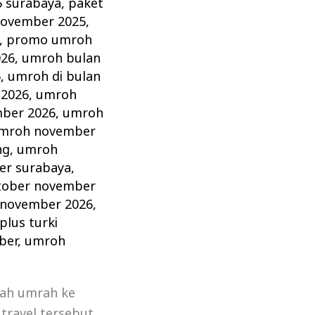
 surabaya
,
paket
ovember 2025
,
,
promo umroh
026
,
umroh bulan
6
,
umroh di bulan
 2026
,
umroh
ber 2026
,
umroh
mroh november
ng
,
umroh
r surabaya
,
tober november
 november 2026
,
lus turki
ber
,
umroh
dah umrah ke
travel tersebut