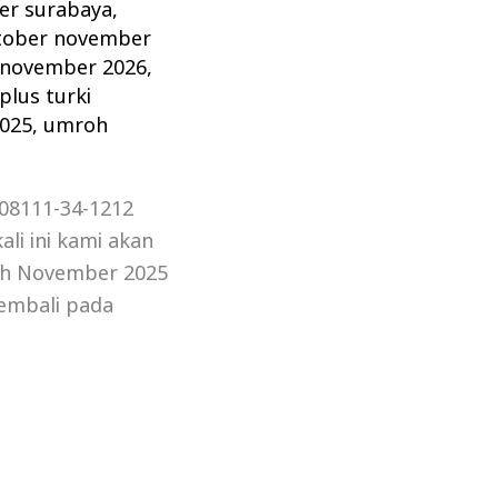
r surabaya
,
tober november
 november 2026
,
lus turki
025
,
umroh
08111-34-1212
li ini kami akan
oh November 2025
embali pada