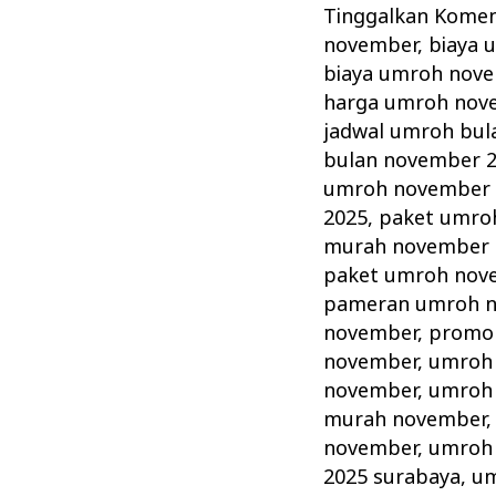
November
Tinggalkan Kome
Travel
november
,
biaya 
Resmi
biaya umroh nov
Rekomendasi
harga umroh nov
Kemenag
jadwal umroh bul
bulan november 
RI
umroh november 
2025
,
paket umro
murah november 
paket umroh nov
pameran umroh n
november
,
promo
november
,
umroh 
november
,
umroh 
murah november
november
,
umroh
2025 surabaya
,
um