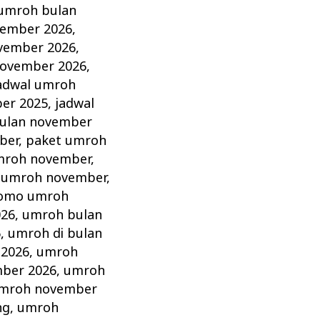
 umroh bulan
vember 2026
,
vember 2026
,
november 2026
,
adwal umroh
er 2025
,
jadwal
ulan november
ber
,
paket umroh
mroh november
,
 umroh november
,
omo umroh
026
,
umroh bulan
6
,
umroh di bulan
 2026
,
umroh
ber 2026
,
umroh
mroh november
ng
,
umroh