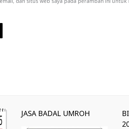
email, dan situs web saya pada peramban ini untuk
JASA BADAL UMROH
B
2