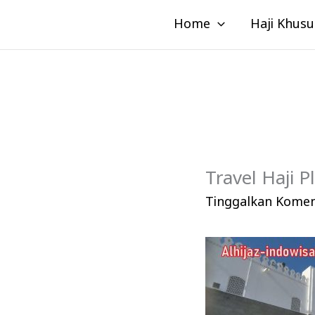
Lewati
Home
Haji Khusu
ke
konten
Travel Haji P
Tinggalkan Kome