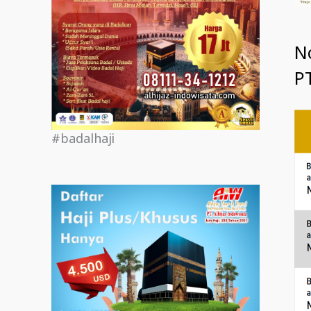
N
PT
#badalhaji