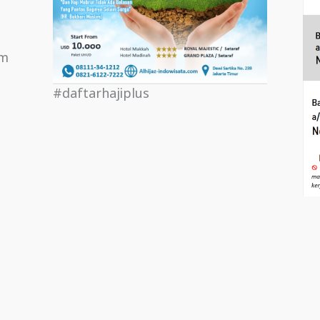
om
#daftarhajiplus