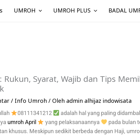
s
UMROH
UMROH PLUS
BADAL UM
: Rukun, Syarat, Wajib dan Tips Memi
ik
ntar
/
Info Umroh
/ Oleh
admin alhijaz indowisata
ullah
08111341212
adalah hal yang paling didamb
nya
umroh April
yang pelaksanaannya
pada bulan t
atan khusus. Meskipun sedikit berbeda dengan Haji, u