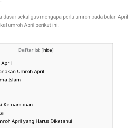
.
a dasar sekaligus mengapa perlu umroh pada bulan Apr
el umroh April berikut ini.
Daftar isi:
[
hide
]
April
anakan Umroh April
ama Islam
l
iki Kemampuan
ka
oh April yang Harus Diketahui