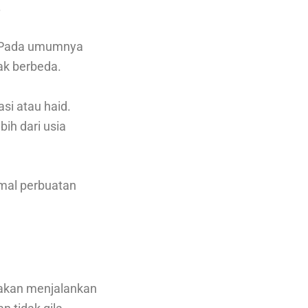
.
h. Pada umumnya
ak berbeda.
si atau haid.
bih dari usia
amal perbuatan
g akan menjalankan