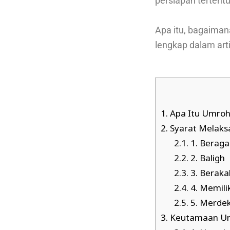
persiapan tertentu
Apa itu, bagaiman
lengkap dalam artik
1.
Apa Itu Umroh 
2.
Syarat Melaks
2.1.
1. Berag
2.2.
2. Baligh
2.3.
3. Beraka
2.4.
4. Memil
2.5.
5. Merde
3.
Keutamaan Umr