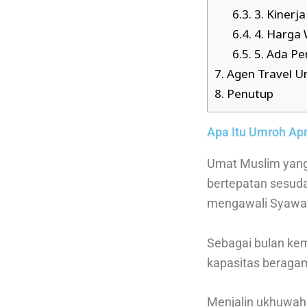
6.3.
3. Kinerj
6.4.
4. Harga 
6.5.
5. Ada P
7.
Agen Travel U
8.
Penutup
Apa Itu Umroh Apr
Umat Muslim yang
bertepatan sesud
mengawali Syawal
Sebagai bulan kem
kapasitas beraga
Menjalin ukhuwah 