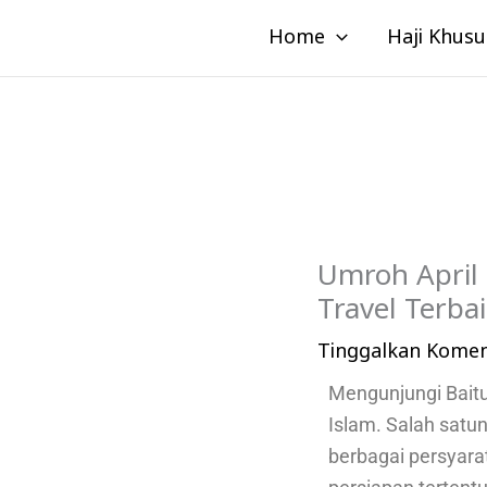
Lewati
Home
Haji Khusu
ke
konten
Umroh April 
Travel Terba
Tinggalkan Kome
Mengunjungi Bait
Islam. Salah satu
berbagai persyar