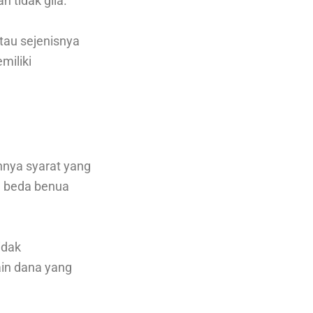
 tidak gila.
tau sejenisnya
miliki
nya syarat yang
, beda benua
idak
in dana yang