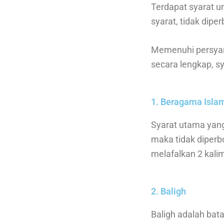
Terdapat syarat u
syarat, tidak dip
Memenuhi persyar
secara lengkap, s
1. Beragama Isla
Syarat utama yang
maka tidak diper
melafalkan 2 kali
2. Baligh
Baligh adalah bat