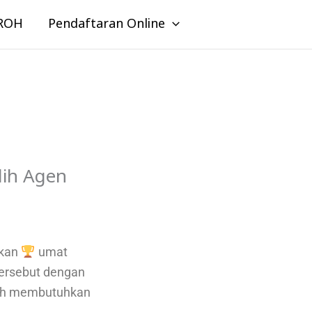
ROH
Pendaftaran Online
lih Agen
akan
umat
ersebut dengan
mroh membutuhkan