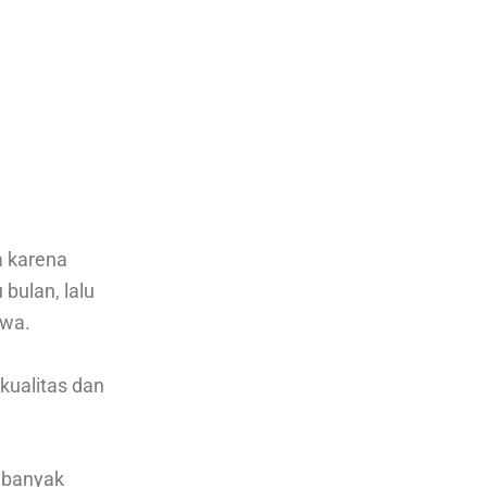
a karena
bulan, lalu
ewa.
kualitas dan
h banyak