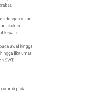
erabat.
lah dengan rukun
p melakukan
t kepala.
 pada awal hingga
ehingga jika umat
ah SWT.
an umroh pada