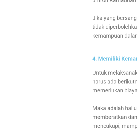
umroh Ramadhan 20
Jika yang bersang
tidak diperboleh
kemampuan dalam h
4. Memiliki Kem
Untuk melaksanak
harus ada beriku
memerlukan biaya t
Maka adalah hal u
memberatkan dan 
mencukupi, mampu