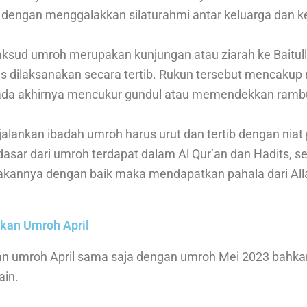
 dengan menggalakkan silaturahmi antar keluarga dan k
ksud umroh merupakan kunjungan atau ziarah ke Baitul
us dilaksanakan secara tertib. Rukun tersebut mencaku
 pada akhirnya mencukur gundul atau memendekkan rambu
lankan ibadah umroh harus urut dan tertib dengan niat
dasar dari umroh terdapat dalam Al Qur’an dan Hadits, s
kannya dengan baik maka mendapatkan pahala dari All
kan Umroh April
n umroh April sama saja dengan umroh Mei 2023 bahk
ain.