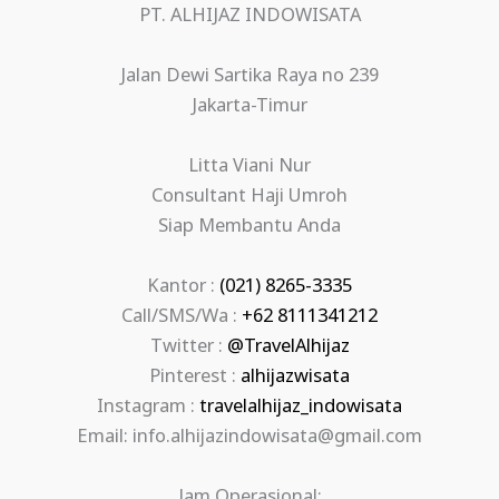
PT. ALHIJAZ INDOWISATA
Jalan Dewi Sartika Raya no 239
Jakarta-Timur
Litta Viani Nur
Consultant Haji Umroh
Siap Membantu Anda
Kantor :
(021) 8265-3335
Call/SMS/Wa :
+62 8111341212
Twitter :
@TravelAlhijaz
Pinterest :
alhijazwisata
Instagram :
travelalhijaz_indowisata
Email: info.alhijazindowisata@gmail.com
Jam Operasional: