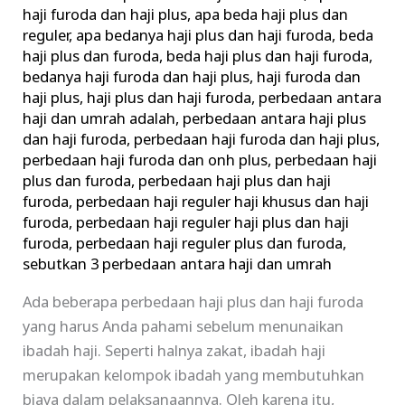
Plus
haji furoda dan haji plus
,
apa beda haji plus dan
reguler
,
apa bedanya haji plus dan haji furoda
,
beda
dan
haji plus dan furoda
,
beda haji plus dan haji furoda
,
Haji
bedanya haji furoda dan haji plus
,
haji furoda dan
Furoda
haji plus
,
haji plus dan haji furoda
,
perbedaan antara
haji dan umrah adalah
,
perbedaan antara haji plus
dan haji furoda
,
perbedaan haji furoda dan haji plus
,
perbedaan haji furoda dan onh plus
,
perbedaan haji
plus dan furoda
,
perbedaan haji plus dan haji
furoda
,
perbedaan haji reguler haji khusus dan haji
furoda
,
perbedaan haji reguler haji plus dan haji
furoda
,
perbedaan haji reguler plus dan furoda
,
sebutkan 3 perbedaan antara haji dan umrah
Ada beberapa perbedaan haji plus dan haji furoda
yang harus Anda pahami sebelum menunaikan
ibadah haji. Seperti halnya zakat, ibadah haji
merupakan kelompok ibadah yang membutuhkan
biaya dalam pelaksanaannya. Oleh karena itu,