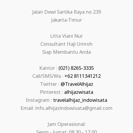
Jalan Dewi Sartika Raya no 239
Jakarta-Timur
Litta Viani Nur
Consultant Haji Umroh
Siap Membantu Anda
Kantor :
(021) 8265-3335
Call/SMS/Wa :
+62 8111341212
Twitter :
@TravelAlhijaz
Pinterest :
alhijazwisata
Instagram :
travelalhijaz_indowisata
Email: info.alhijazindowisata@gmail.com
Jam Operasional:
Senin - Jumat: 08.30 - 17.00