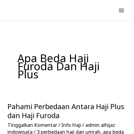
Lewati
ke
konten
Apa Beda Haji
Furoda Dan Haji
Plus
Pahami Perbedaan Antara Haji Plus
Pahami
Perbedaan
dan Haji Furoda
Antara
Tinggalkan Komentar
/
Info Haji
/
admin alhijaz
Haji
indowisata
/
3 perbedaan haji dan umrah
,
apa beda