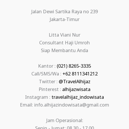
Jalan Dewi Sartika Raya no 239
Jakarta-Timur
Litta Viani Nur
Consultant Haji Umroh
Siap Membantu Anda
Kantor :
(021) 8265-3335
Call/SMS/Wa :
+62 8111341212
Twitter :
@TravelAlhijaz
Pinterest :
alhijazwisata
Instagram :
travelalhijaz_indowisata
Email: info.alhijazindowisata@gmail.com
Jam Operasional:
Senin - Jumat: 08.30 - 17.00