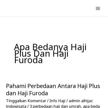
Lewati
ke
konten
Apa Bedanya Haji
Plus Dan Haji
Furoda
Pahami Perbedaan Antara Haji Plus
Pahami
Perbedaan
dan Haji Furoda
Antara
Tinggalkan Komentar
/
Info Haji
/
admin alhijaz
Haji
indowisata
/
3 perbedaan haji dan umrah
,
apa beda