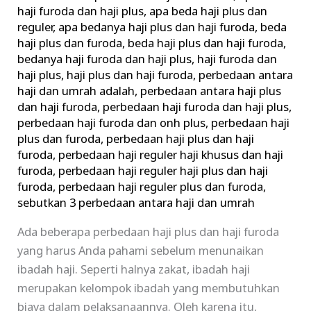
Plus
haji furoda dan haji plus
,
apa beda haji plus dan
reguler
,
apa bedanya haji plus dan haji furoda
,
beda
dan
haji plus dan furoda
,
beda haji plus dan haji furoda
,
Haji
bedanya haji furoda dan haji plus
,
haji furoda dan
Furoda
haji plus
,
haji plus dan haji furoda
,
perbedaan antara
haji dan umrah adalah
,
perbedaan antara haji plus
dan haji furoda
,
perbedaan haji furoda dan haji plus
,
perbedaan haji furoda dan onh plus
,
perbedaan haji
plus dan furoda
,
perbedaan haji plus dan haji
furoda
,
perbedaan haji reguler haji khusus dan haji
furoda
,
perbedaan haji reguler haji plus dan haji
furoda
,
perbedaan haji reguler plus dan furoda
,
sebutkan 3 perbedaan antara haji dan umrah
Ada beberapa perbedaan haji plus dan haji furoda
yang harus Anda pahami sebelum menunaikan
ibadah haji. Seperti halnya zakat, ibadah haji
merupakan kelompok ibadah yang membutuhkan
biaya dalam pelaksanaannya. Oleh karena itu,